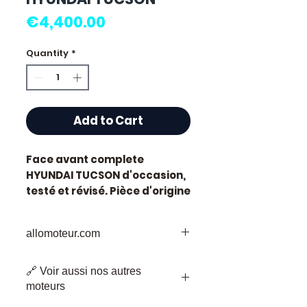
Price
€4,400.00
Quantity
*
Add to Cart
Face avant complete
HYUNDAI TUCSON
d'occasion,
testé et révisé. Pièce d'origine
constructeur Hyundai.
Caractéristiques techniques
allomoteur.com
:
Kilométrage :
87 000 km
Votre
Destination
de Confiance pour
Marque :
Hyundai
🔗 Voir aussi nos autres
les Pièces de Moteur d'Occasion
État :
Occasion testée,
moteurs
Bienvenue chez Allomoteur.com,
contrôlée avant expédition
votre destination de confiance pour