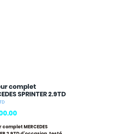
ur complet
EDES SPRINTER 2.9TD
9TD
Price
00.00
r complet MERCEDES
ER 2.9TD
d'occasion, testé