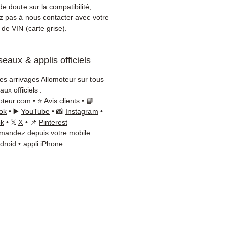
ement sur votre véhicule
e doute sur la compatibilité,
es. Notre équipe technique
ez pas à nous contacter avec votre
disponible par WhatsApp au
de VIN (carte grise).
8 71 66 54
pour toute
ation.
eaux & applis officiels
on & garantie :
Expédition en
jours ouvrés en France
les arrivages Allomoteur sur tous
olitaine, livraison gratuite
ux officiels :
lette sécurisée. Expédition
oteur.com
• ⭐
Avis clients
• 📘
ope (Belgique, Suisse,
ok
• ▶️
YouTube
• 📸
Instagram
•
gne, Italie, Espagne, Pays-
ok
• 𝕏
X
• 📌
Pinterest
andez depuis votre mobile :
ortugal) sur devis. Garantie
ndroid
•
appli iPhone
 pièces — montage par
sionnel obligatoire.
t :
📞 +33 6 38 71 66 54
App) — 📧
ct@allomoteur.com