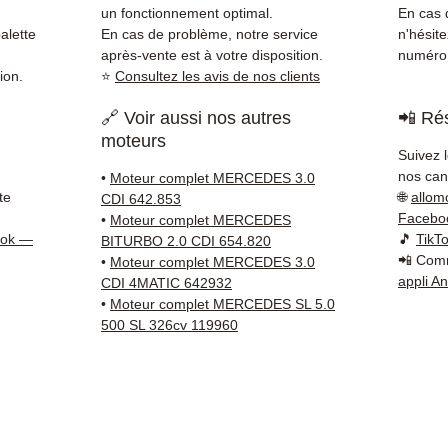
direct
un fonctionnement optimal.
En cas d
Merced
alette
En cas de problème, notre service
n'hésit
reste 
après-vente est à votre disposition.
numéro 
ion.
⭐
Consultez les avis de nos clients
+33 6 3
vérific
🔗 Voir aussi nos autres
📲 Rés
Livrais
moteurs
5 à 7 
Suivez 
métrop
nos cana
•
Moteur complet MERCEDES 3.0
sur pa
te
🌐
allom
CDI 642.853
en Eur
Facebo
•
Moteur complet MERCEDES
Allema
ook —
🎵
TikT
BITURBO 2.0 CDI 654.820
📲 Comm
Bas, P
•
Moteur complet MERCEDES 3.0
appli A
CDI 4MATIC 642932
3 mois
•
Moteur complet MERCEDES SL 5.0
profes
500 SL 326cv 119960
Contac
(Whats
conta