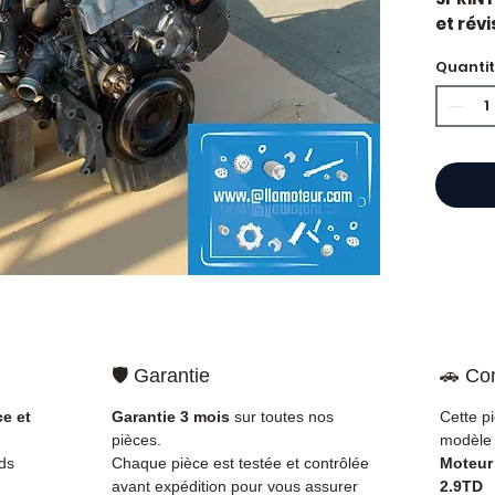
et révi
constr
Quanti
Caract
Kilo
Mar
État 
ava
Gara
Quand
Merce
impor
d'huil
voyan
simple
🛡️ Garantie
🚗 Com
supéri
standa
ce et
Garantie 3 mois
sur toutes nos
Cette p
Compat
pièces.
modèle 
vérifi
ds
Chaque pièce est testée et contrôlée
Moteur
sur vo
avant expédition pour vous assurer
2.9TD