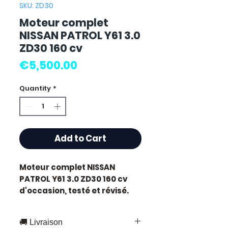
SKU: ZD30
Moteur complet
NISSAN PATROL Y61 3.0
ZD30 160 cv
Price
€5,500.00
Quantity
*
Add to Cart
Moteur complet NISSAN
PATROL Y61 3.0 ZD30 160 cv
d'occasion, testé et révisé.
Pièce d'origine constructeur
Nissan. Cylindrée 3.0L
🚚 Livraison
développant 160 chevaux.