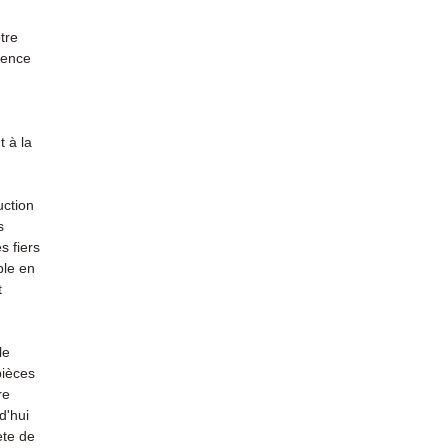
tre
rience
 à la
uction
s
s fiers
ble en
t
le
pièces
re
d'hui
ète de