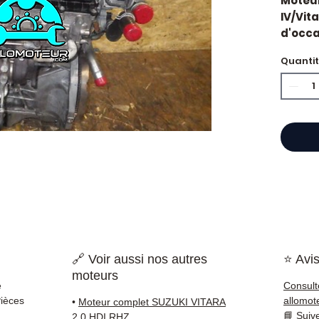
Moteur
IV/Vita
d'occas
d'orig
Quanti
Cylindr
Caract
Kilo
Mar
Cyli
État 
ava
Gara
Quand
Suzuki
impor
d'huil
🔗 Voir aussi nos autres
⭐ Avis
voyan
moteurs
simple
e
Consult
supéri
Pièces
allomot
•
Moteur complet SUZUKI VITARA
standa
📘
Suiv
2.0 HDI RHZ