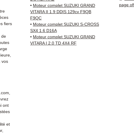
Compat
page of
•
Moteur complet SUZUKI GRAND
vérifi
tre
VITARA II 1.9 DDIS 129cv F9QB
sur vo
ièces
F9QC
 fiers
direct
•
Moteur complet SUZUKI S-CROSS
SX4 1.6 D16A
Suzuki
s de
•
Moteur complet SUZUKI GRAND
reste 
outes
VITARA I 2.0 TD 4X4 RF
+33 6 3
arge
vérific
ieure,
Livrais
 vos
5 à 7 
métrop
sur pa
en Eur
Allema
r.com,
evrez
Bas, P
i ont
3 mois
stées
profes
Contac
ité et
(Whats
r,