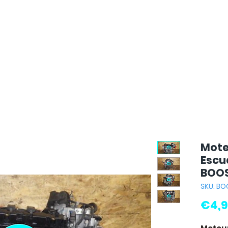
Mote
Escud
BOOS
SKU: B
€4,9