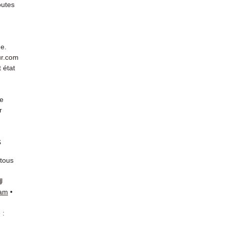
outes
de.
ur.com
 état
de
r
s
 tous
📘
ram
•
 :