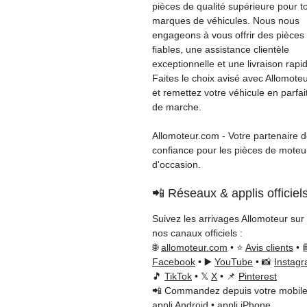
pièces de qualité supérieure pour t
marques de véhicules. Nous nous
engageons à vous offrir des pièces
fiables, une assistance clientèle
exceptionnelle et une livraison rapi
Faites le choix avisé avec Allomote
et remettez votre véhicule en parfait
de marche.
Allomoteur.com - Votre partenaire 
confiance pour les pièces de moteu
d'occasion.
📲 Réseaux & applis officiel
Suivez les arrivages Allomoteur sur
nos canaux officiels :
🌐
allomoteur.com
• ⭐
Avis clients
• 
Facebook
• ▶️
YouTube
• 📸
Instag
🎵
TikTok
• 𝕏
X
• 📌
Pinterest
📲 Commandez depuis votre mobile
appli Android
•
appli iPhone