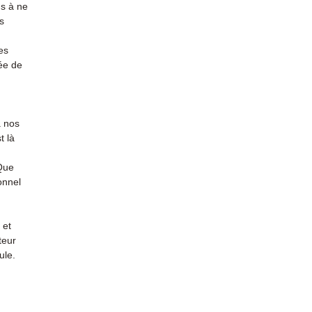
conta
s à ne
s
es
ée de
à nos
t là
 Que
onnel
 et
teur
ule.