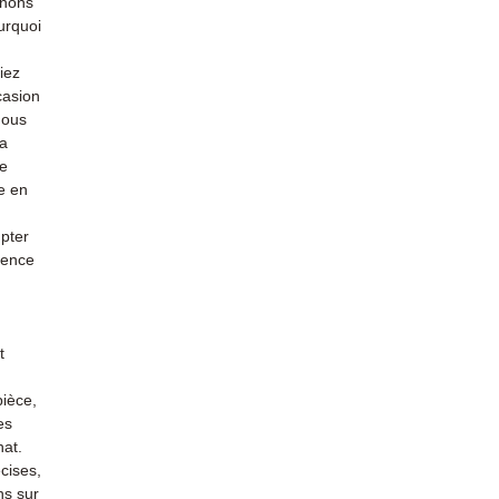
enons
urquoi
iez
casion
nous
la
re
e en
mpter
ience
t
pièce,
es
hat.
cises,
ns sur