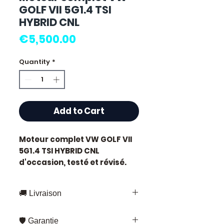
GOLF VII 5G1.4 TSI
HYBRID CNL
Price
€5,500.00
Quantity
*
Add to Cart
Moteur complet VW GOLF VII
5G1.4 TSI HYBRID CNL
d'occasion, testé et révisé.
Pièce d'origine constructeur
VW. Motorisation essence.
🚚 Livraison
Caractéristiques techniques
:
Livraison rapide partout en France
Kilométrage :
86 000 km
🛡️ Garantie
et en Europe