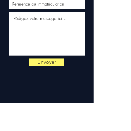
véhicule VW. Notre équipe
technique reste disponible
par WhatsApp au
+33 6 38 71
66 54
pour toute vérification.
Livraison & garantie :
Expédition en 5 à 7 jours
ouvrés en France
métropolitaine, livraison
gratuite sur palette
sécurisée. Expédition en
Envoyer
Europe (Belgique, Suisse,
Allemagne, Italie, Espagne,
Pays-Bas, Portugal) sur
devis. Garantie 3 mois pièces
— montage par professionnel
obligatoire.
Contact :
📞 +33 6 38 71 66 54
(WhatsApp) — 📧
contact@allomoteur.com