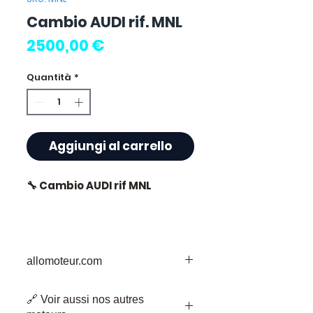
Cambio AUDI rif. MNL
Prezzo
2500,00 €
Quantità
*
Aggiungi al carrello
🔧 Cambio AUDI rif MNL
⭐ Perché scegliere
allomoteur.com
Allomoteur.com ?
La Vostra Destinazione Affidabile per i
Specialista francese di
🔗 Voir aussi nos autres
Pezzi di Motore Usati