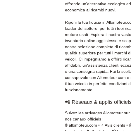
offrendo un'alternativa ecologica ed
economica ai ricambi nuovi.
Riponi la tua fiducia in Allomoteur.co
leader del settore, per tutti i tuoi ri
motore usati. Esplora il nostro vast
inventario online oggi stesso e scopr
nostra selezione completa di ricamb
qualità superiore per tutti i marchi d
veicoli. Ci impegniamo a offrirti ric
affidabili, un'assistenza clienti ecce
e una consegna rapida. Fai la scelt
consapevole con Allomoteur.com e r
il tuo veicolo in perfette condizioni d
funzionamento.
📲 Réseaux & applis officiel
Suivez les arrivages Allomoteur sur
nos canaux officiels :
🌐
allomoteur.com
• ⭐
Avis clients
• 