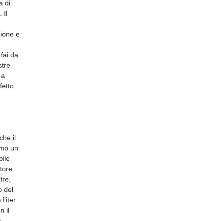
a di
 Il
zione e
fai da
stre
 a
fetto
he il
amo un
bile
otore
tre,
o del
l'iter
n il
,