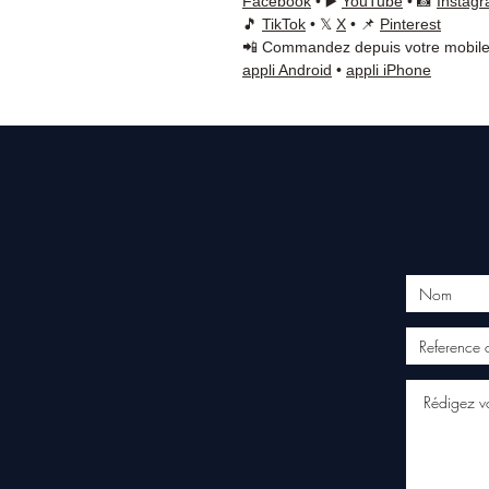
Facebook
• ▶️
YouTube
• 📸
Instag
🎵
TikTok
• 𝕏
X
• 📌
Pinterest
📲 Commandez depuis votre mobile
appli Android
•
appli iPhone