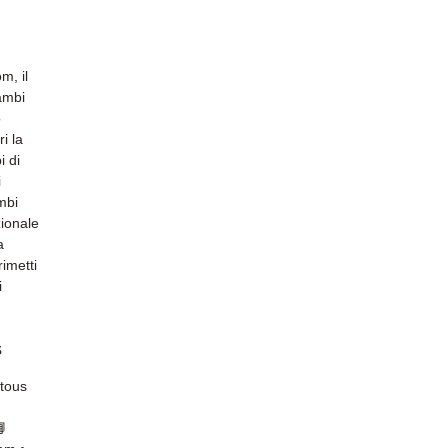
m, il
cambi
o
i la
i di
i
ambi
zionale
a
imetti
i
s
 tous
📘