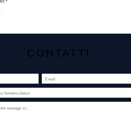
ram
•
 :
CONTATTI