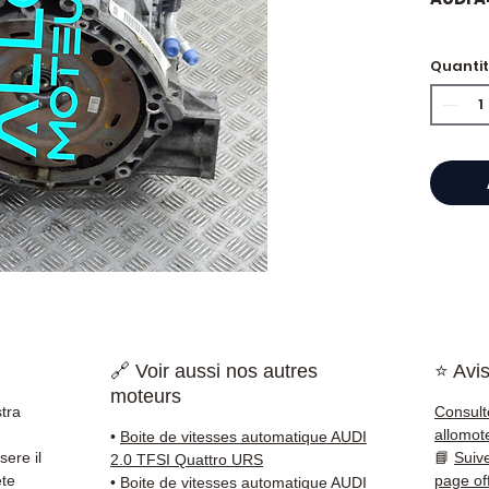
🏷️ Ch
Quanti
certifi
⭐ Perc
Allomo
Specia
scatol
Allom
catalo
di pez
🔗 Voir aussi nos autres
⭐ Avis
garant
moteurs
rapida
tra
Consult
🇫🇷 e 
allomot
•
Boite de vitesses automatique AUDI
sere il
📘
Suiv
2.0 TFSI Quattro URS
✅ Pezzi
ete
page of
•
Boite de vitesses automatique AUDI