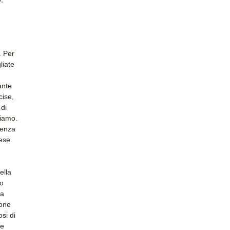
. Per
liate
ante
cise,
 di
riamo.
rienza
rese
ella
do
la
ione
osi di
le