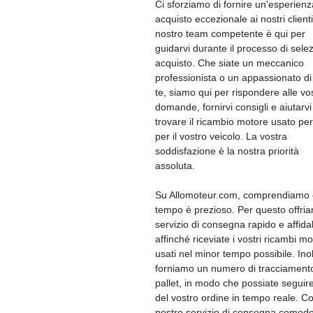
Ci sforziamo di fornire un'esperienz
acquisto eccezionale ai nostri clienti.
nostro team competente è qui per
guidarvi durante il processo di sele
acquisto. Che siate un meccanico
professionista o un appassionato di 
te, siamo qui per rispondere alle vo
domande, fornirvi consigli e aiutarvi
trovare il ricambio motore usato per
per il vostro veicolo. La vostra
soddisfazione è la nostra priorità
assoluta.
Su Allomoteur.com, comprendiamo c
tempo è prezioso. Per questo offri
servizio di consegna rapido e affida
affinché riceviate i vostri ricambi m
usati nel minor tempo possibile. Inol
forniamo un numero di tracciament
pallet, in modo che possiate seguire 
del vostro ordine in tempo reale. Co
nostro servizio di consegna comodo