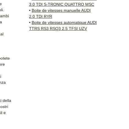
della 
e
3.0 TDI S-TRONIC QUATTRO MSC
✅ Gara
li.
•
Boite de vitesses manuelle AUDI
✅ Con
cambi
2.0 TDI RYR
 a
tracci
•
Boite de vitesses automatique AUDI
TTRS RS3 RSQ3 2.5 TFSI UZV
Kuehne
al
✅ Servi
Whats
📞
Hai 
potete
Contat
ore
(Whats
Venerd
i
anza
i della
ostri
li e