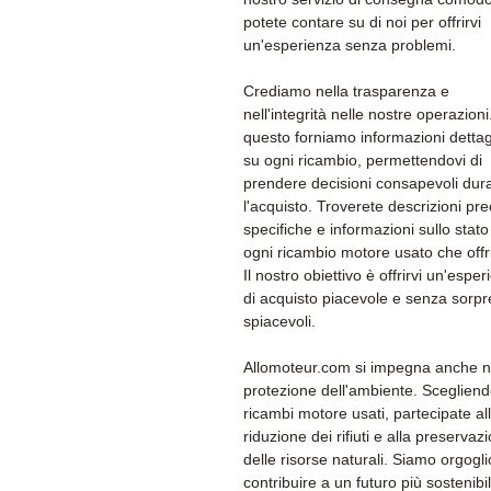
potete contare su di noi per offrirvi
un'esperienza senza problemi.
Crediamo nella trasparenza e
nell'integrità nelle nostre operazioni
questo forniamo informazioni dettag
su ogni ricambio, permettendovi di
prendere decisioni consapevoli dur
l'acquisto. Troverete descrizioni pre
specifiche e informazioni sullo stato
ogni ricambio motore usato che off
Il nostro obiettivo è offrirvi un'espe
di acquisto piacevole e senza sorp
spiacevoli.
Allomoteur.com si impegna anche n
protezione dell'ambiente. Sceglien
ricambi motore usati, partecipate al
riduzione dei rifiuti e alla preservaz
delle risorse naturali. Siamo orgogli
contribuire a un futuro più sostenibi