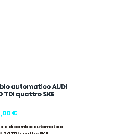
io automatico AUDI
0 TDI quattro SKE
Prezzo
,00 €
tola di cambio automatica
4 2.0 TDI quattro SKE