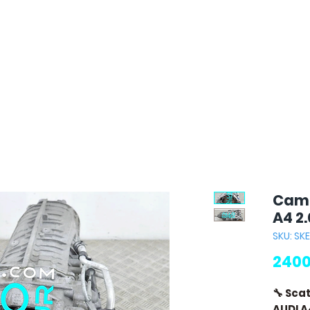
Camb
A4 2.
SKU: SKE
2400
🔧 Sca
AUDI A