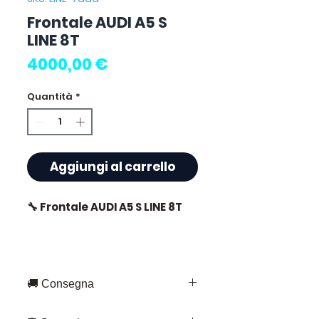
Frontale AUDI A5 S
LINE 8T
Prezzo
4000,00 €
Quantità
*
Aggiungi al carrello
🔧 Frontale AUDI A5 S LINE 8T
⭐ Perché scegliere
🚚 Consegna
Allomoteur.com ?
Consegna rapida in tutta la