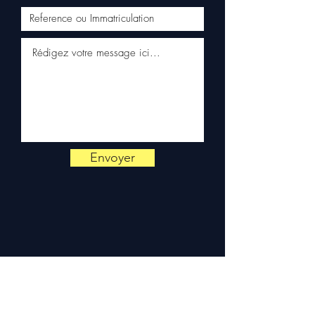
Contattaci al
+33 6 38 71 66 54
(WhatsApp disponibile) —
Lunedì a Venerdì, 9h-18h.
Envoyer