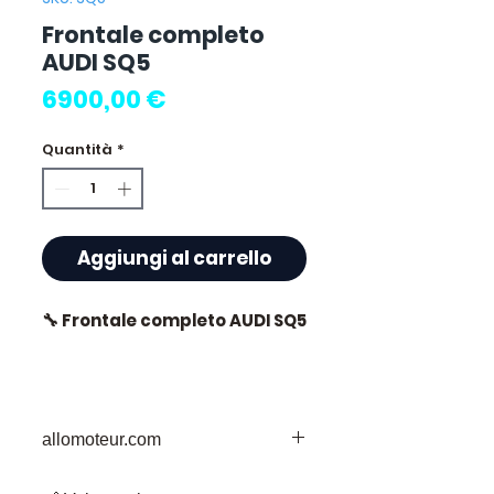
Frontale completo
AUDI SQ5
Prezzo
6900,00 €
Quantità
*
Aggiungi al carrello
🔧 Frontale completo AUDI SQ5
⭐ Perché scegliere
allomoteur.com
Allomoteur.com ?
La Vostra Destinazione Affidabile per i