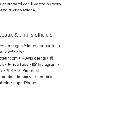
+Nagel / DB Schenker)
a contattarci con il vostro numero
zio clienti reattivo via
retto di circolazione).
App
bisogno di un consiglio?
eaux & applis officiels
taci al
+33 6 38 71 66 54
App disponibile) — Lunedì a
les arrivages Allomoteur sur tous
ì, 9h-18h.
ux officiels :
oteur.com
• ⭐
Avis clients
• 📘
ok
• ▶️
YouTube
• 📸
Instagram
•
ok
• 𝕏
X
• 📌
Pinterest
andez depuis votre mobile :
ndroid
•
appli iPhone