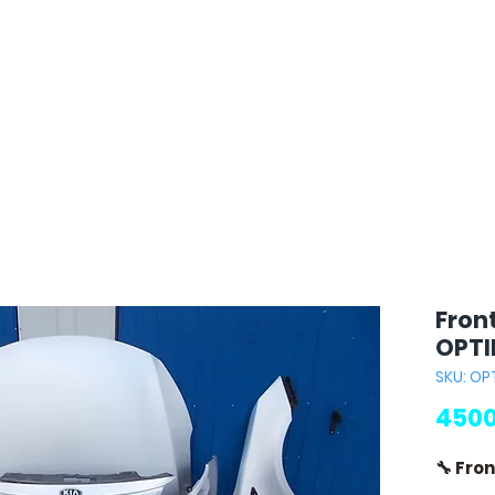
Fron
OPT
SKU: O
4500
🔧 Fro