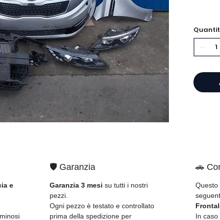
Quanti
⭐ Perc
Allomo
Specia
scatol
Allom
catalo
di pez
garant
rapida
🇫🇷 e 
🛡️ Garanzia
🚗 Com
✅ Pezzi
della 
ia e
Garanzia 3 mesi
su tutti i nostri
Questo 
✅ Gara
pezzi.
seguent
✅ Con
Ogni pezzo è testato e controllato
Fronta
tracci
uminosi
prima della spedizione per
In caso 