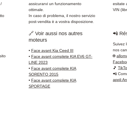
Kuehne
 /
assicurarvi un funzionamento
esitate 
✅ Servi
ottimale.
VIN (lib
Whats
tto
In caso di problema, il nostro servizio
post-vendita è a vostra disposizione.
📞
Hai 
🔗 Voir aussi nos autres
📲 Rés
Contat
moteurs
(Whats
Suivez 
Venerd
nos cana
•
Face avant Kia Ceed III
sito
🌐
allom
•
Face avant complete KIA EV6 GT-
Facebo
LINE 2023
🎵
TikT
•
Face avant complete KIA
📲 Comm
SORENTO 2015
appli A
•
Face avant complete KIA
SPORTAGE