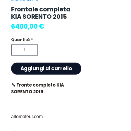
Frontale completa
KIA SORENTO 2015
Prezzo
6400,00 €
Quantità
*
Aggiungi al carrello
🔧 Fronte completo KIA
SORENTO 2015
allomoteur.com
⭐ Perché scegliere
Allomoteur.com ?
La Vostra Destinazione Affidabile per i