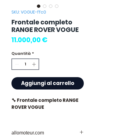
SKU: VOGUE-ffc0
Frontale completo
RANGE ROVER VOGUE
Prezzo
11.000,00 €
Quantità
*
Aggiungi al carrello
🔧 Frontale completo RANGE
ROVER VOGUE
allomoteur.com
⭐ Perché scegliere