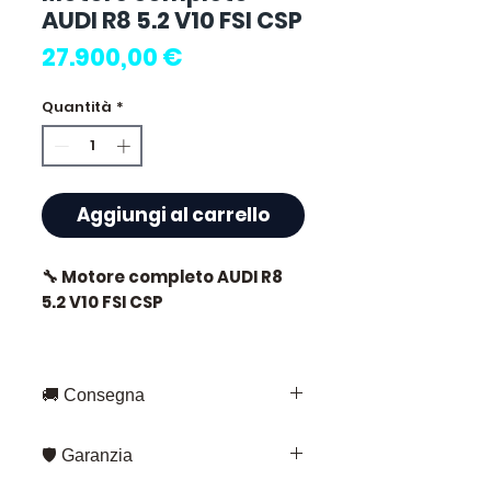
AUDI R8 5.2 V10 FSI CSP
Prezzo
27.900,00 €
Quantità
*
Aggiungi al carrello
🔧 Motore completo AUDI R8
5.2 V10 FSI CSP
🏷️ Chilometraggio : 7 500 km
certificati
🚚 Consegna
Consegna rapida in tutta la
🛡️ Garanzia
Francia e in Europa
⭐ Perché scegliere
Fedex – per gli invii standard