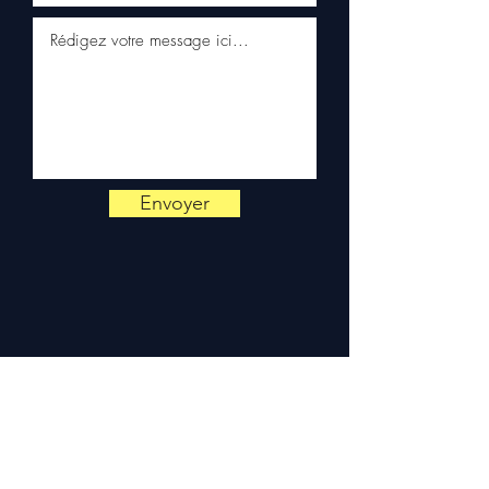
tramite WhatsApp
📞
Hai bisogno di un consiglio?
Contattaci al
+33 6 38 71 66 54
(WhatsApp disponibile) —
Lunedì a Venerdì, 9h-18h.
Envoyer