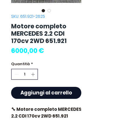
SKU: 651.921-2625
Motore completo
MERCEDES 2.2 CDI
170cv 2WD 651.921
Prezzo
6000,00 €
Quantità
*
Aggiungi al carrello
🔧 Motore completo MERCEDES
2.2 CDI 170cv 2WD 651.921
🏷️ Chilometraggio : 85 000 km