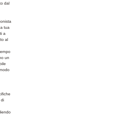
to dal
onista
 a tua
ti a
to al
 tempo
mo un
bile
 modo
cifiche
 di
liendo