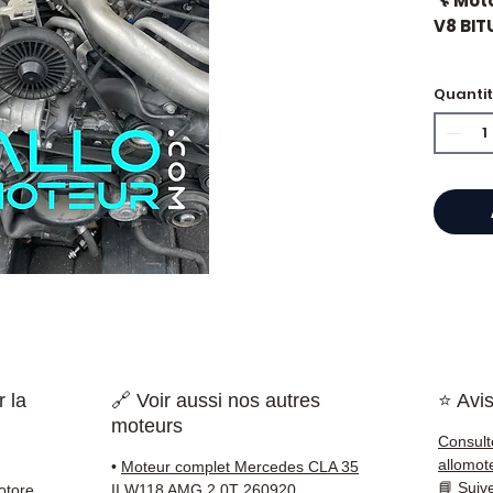
🔧 Mot
V8 BIT
🏷️ Ch
Quanti
certifi
⭐ Perc
Allomo
Specia
cambi 
propon
000 ri
testat
 la
🔗 Voir aussi nos autres
⭐ Avis
rapida
moteurs
🇫🇷 e 
Consult
allomot
•
Moteur complet Mercedes CLA 35
✅ Pezzi
📘
Suiv
motore
II W118 AMG 2.0T 260920