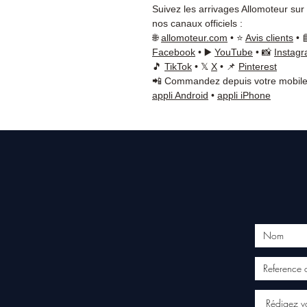
Suivez les arrivages Allomoteur sur
nos canaux officiels :
🌐
allomoteur.com
• ⭐
Avis clients
• 
Facebook
• ▶️
YouTube
• 📸
Instag
🎵
TikTok
• 𝕏
X
• 📌
Pinterest
📲 Commandez depuis votre mobile
appli Android
•
appli iPhone