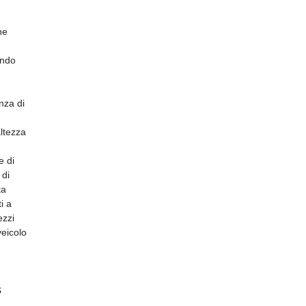
ne
endo
enza di
altezza
e di
 di
ta
i a
ezzi
veicolo
s