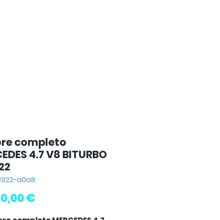
re completo
EDES 4.7 V8 BITURBO
22
78922-a0a8
Prezzo
00,00 €