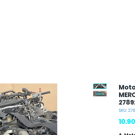
Moto
MERC
2789
SKU: 2
10.9