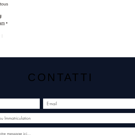
 tous
📘
ram
•
 :
CONTATTI