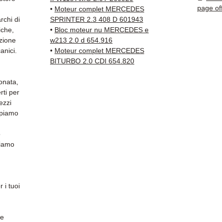
della 
page of
•
Moteur complet MERCEDES
✅ Gara
rchi di
SPRINTER 2.3 408 D 601943
✅ Con
iche,
•
Bloc moteur nu MERCEDES e
tracci
azione
w213 2.0 d 654.916
anici.
•
Moteur complet MERCEDES
Kuehne
BITURBO 2.0 CDI 654.820
✅ Servi
Whats
onata,
rti per
📞
Hai 
ezzi
Contat
ppiamo
(Whats
Venerd
o
niamo
 i tuoi
re