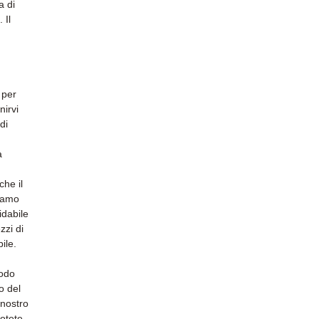
a di
 Il
 per
nirvi
di
a
he il
riamo
idabile
zzi di
ile.
modo
o del
 nostro
otete