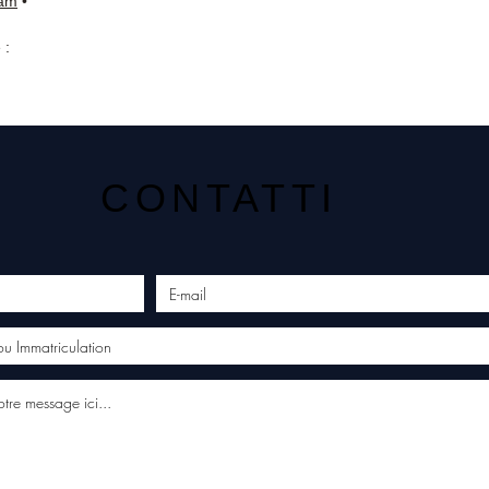
ram
•
 :
CONTATTI