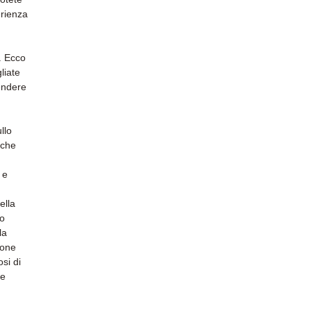
erienza
i. Ecco
liate
endere
llo
 che
 e
ella
do
la
ione
osi di
le