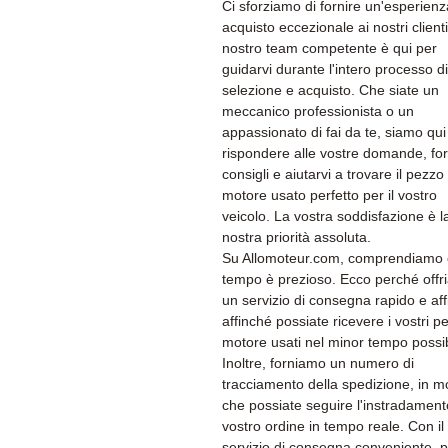
Ci sforziamo di fornire un'esperienz
acquisto eccezionale ai nostri clienti.
nostro team competente è qui per
guidarvi durante l'intero processo di
selezione e acquisto. Che siate un
meccanico professionista o un
appassionato di fai da te, siamo qui
rispondere alle vostre domande, for
consigli e aiutarvi a trovare il pezzo 
motore usato perfetto per il vostro
veicolo. La vostra soddisfazione è l
nostra priorità assoluta.
Su Allomoteur.com, comprendiamo c
tempo è prezioso. Ecco perché off
un servizio di consegna rapido e aff
affinché possiate ricevere i vostri pe
motore usati nel minor tempo possib
Inoltre, forniamo un numero di
tracciamento della spedizione, in 
che possiate seguire l'instradament
vostro ordine in tempo reale. Con il
servizio di consegna conveniente, p