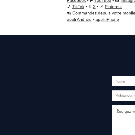
Facebook
• ▶️
YouTube
• 📸
Instag
🎵
TikTok
• 𝕏
X
• 📌
Pinterest
📲 Commandez depuis votre mobile
appli Android
•
appli iPhone