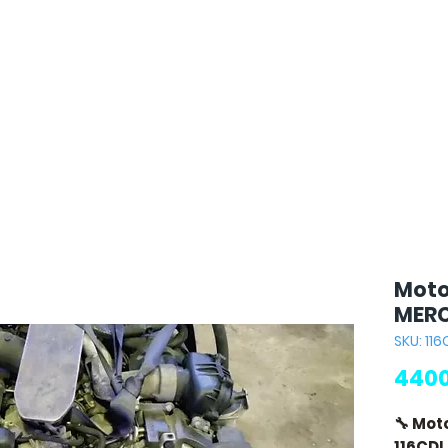
Moto
MERC
SKU: 116
4400
🔧 Mot
116CDI