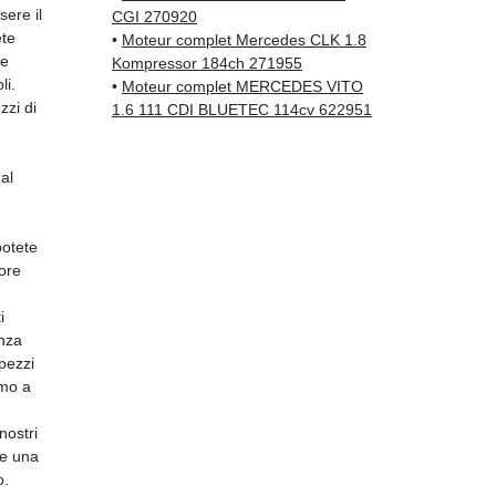
tracci
sere il
CGI 270920
Kuehne
ete
•
Moteur complet Mercedes CLK 1.8
✅ Servi
 e
Kompressor 184ch 271955
li.
Whats
•
Moteur complet MERCEDES VITO
zzi di
1.6 111 CDI BLUETEC 114cv 622951
📞
Hai 
Contat
al
(Whats
Venerd
potete
tore
i
anza
 pezzi
amo a
nostri
 e una
o.