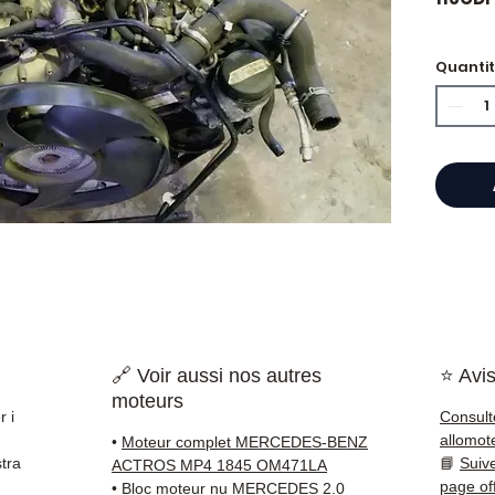
Quanti
⭐ Perc
Allomo
Specia
scatol
Allom
catalo
di pez
garant
rapida
🇫🇷 e 
🔗 Voir aussi nos autres
⭐ Avis
moteurs
✅ Pezzi
r i
Consult
della 
allomot
•
Moteur complet MERCEDES-BENZ
✅ Gara
tra
📘
Suiv
ACTROS MP4 1845 OM471LA
✅ Con
page of
•
Bloc moteur nu MERCEDES 2.0