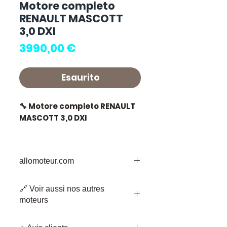
Motore completo
RENAULT MASCOTT
3,0 DXI
Prezzo
3990,00 €
Esaurito
🔧 Motore completo RENAULT
MASCOTT 3,0 DXI
allomoteur.com
⭐ Perché scegliere
Allomoteur.com ?
La Vostra Destinazione Affidabile per i
🔗 Voir aussi nos autres
Pezzi di Motore Usati
Specialista francese di
moteurs
Benvenuti su Allomoteur.com, la
motori e scatole di velocità
vostra destinazione affidabile per i
•
Moteur complet Renault 1.5 DCI
usate,
Allomoteur.com
ti
pezzi di motore usati. Siamo