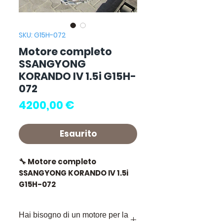
SKU: G15H-072
Motore completo
SSANGYONG
KORANDO IV 1.5i G15H-
072
Prezzo
4200,00 €
Esaurito
🔧 Motore completo
SSANGYONG KORANDO IV 1.5i
G15H-072
🏷️ Chilometraggio : 79 000 km
Hai bisogno di un motore per la
certificati