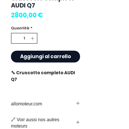
AUDI Q7
Prezzo
2800,00 €
Quantità
*
Aggiungi al carrello
🔧 Cruscotto completo AUDI
Q7
allomoteur.com
⭐ Perché scegliere
Allomoteur.com ?
La Vostra Destinazione Affidabile per i
🔗 Voir aussi nos autres
Pezzi di Motore Usati
Specialista francese di
moteurs
Benvenuti su Allomoteur.com, la