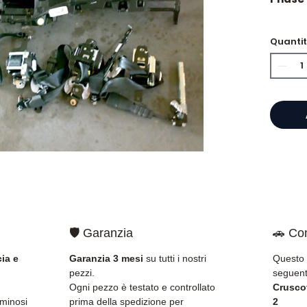
Quanti
⭐ Perc
Allomo
Specia
scatole
Allom
catalo
di pez
garant
rapida
🇫🇷 e 
🛡️ Garanzia
🚗 Com
✅ Pezzi
ia e
Garanzia 3 mesi
su tutti i nostri
Questo 
della 
pezzi.
seguent
✅ Gara
Ogni pezzo è testato e controllato
Crusco
✅ Con
uminosi
prima della spedizione per
2