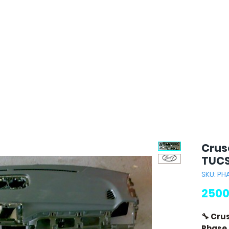
Crus
TUCS
SKU: P
2500
🔧 Cru
Phase 