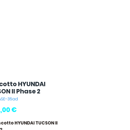
cotto HYUNDAI
ON II Phase 2
HASE-35ad
Prezzo
,00 €
scotto HYUNDAI TUCSON II
2