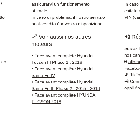
tracci
 /
assicurarvi un funzionamento
In caso 
Kuehne
ottimale.
esitate 
✅ Servi
tto
In caso di problema, il nostro servizio
VIN (car
post-vendita è a vostra disposizione.
Whats
🔗 Voir aussi nos autres
📲 Rés
📞
Hai 
moteurs
Contat
Suivez 
(Whats
nos cana
•
Face avant complète Hyundai
Venerd
sito
🌐
allom
Tucson III Phase 2 : 2018
Facebo
•
Face avant complète Hyundai
🎵
TikT
Santa Fe IV
📲 Comm
•
Face avant complète Hyundai
appli A
Santa Fe III Phase 2 : 2015 - 2018
•
Face avant complète HYUNDAI
TUCSON 2018