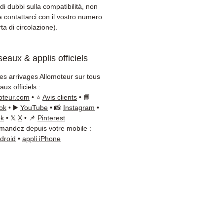
amento (Fedex /
di dubbi sulla compatibilità, non
+Nagel / DB Schenker)
a contattarci con il vostro numero
zio clienti reattivo via
ta di circolazione).
App
eaux & applis officiels
bisogno di un consiglio?
taci al
+33 6 38 71 66 54
les arrivages Allomoteur sur tous
App disponibile) — Lunedì a
ux officiels :
ì, 9h-18h.
oteur.com
• ⭐
Avis clients
• 📘
ok
• ▶️
YouTube
• 📸
Instagram
•
ok
• 𝕏
X
• 📌
Pinterest
andez depuis votre mobile :
ndroid
•
appli iPhone