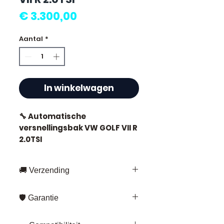
Prijs
€ 3.300,00
Aantal
*
In winkelwagen
🔧 Automatische
versnellingsbak VW GOLF VII R
2.0TSI
🚚 Verzending
⭐ Waarom Allomoteur.com
Snelle levering overal in Frankrijk
kiezen ?
🛡️ Garantie
en Europa
Fedex – voor
Garantie 3 maanden
op al onze
Franse specialist in gebruikte
standaardverzendingen