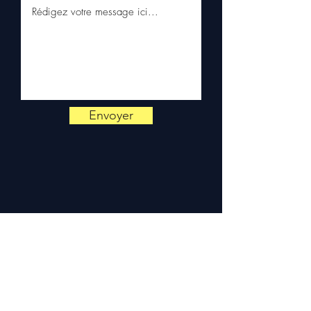
via WhatsApp
📞
Advies nodig ?
Neem
contact met ons op via
+33 6
38 71 66 54
(WhatsApp
beschikbaar) — Maandag tot
Vrijdag, 9u-18u.
Envoyer