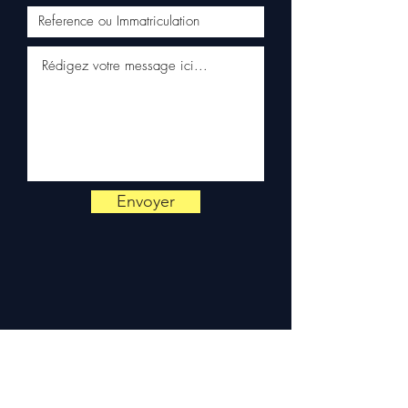
✅ Snelle verzending met
tracking (Fedex /
Kuehne+Nagel / DB Schenker)
✅ Reactieve klantenservice
via WhatsApp
📞
Heeft u advies nodig?
Neem contact met ons op via
+33 6 38 71 66 54
(WhatsApp
beschikbaar) — Maandag tot
Envoyer
vrijdag, 9u-18u.