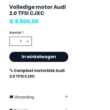
Volledige motor Audi
2.0 TFSI CJXC
Prijs
€ 8.500,00
Aantal
*
In winkelwagen
🔧 Compleet motorblok Audi
2.0 TFSI CJXC
🏷️ Kilometerstand : 45 000 km
gecertificeerd
🚚 Verzending
Snelle levering overal in Frankrijk