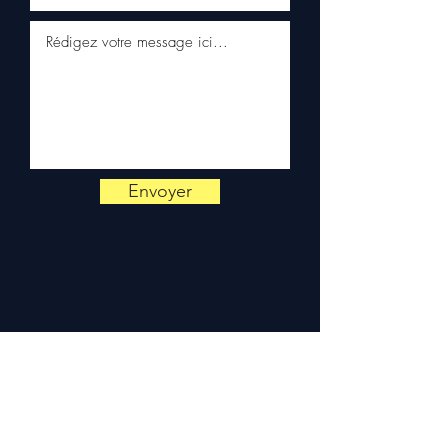
klantenservice via WhatsApp
📞
Heeft u advies nodig?
Neem contact met ons op via
+33 6 38 71 66 54
(WhatsApp
beschikbaar) — Maandag tot
vrijdag, 9u-18u.
Envoyer