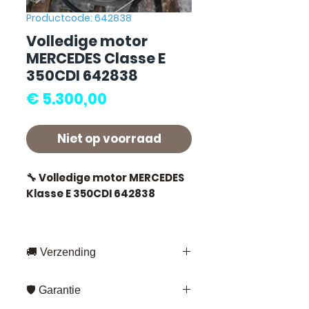
Productcode: 642838
Volledige motor
MERCEDES Classe E
350CDI 642838
Prijs
€ 5.300,00
Niet op voorraad
🔧 Volledige motor MERCEDES
Klasse E 350CDI 642838
🚚 Verzending
⭐ Waarom kiezen voor
Allomoteur.com ?
Snelle levering overal in Frankrijk
🛡️ Garantie
en Europa
Franse specialist in
Fedex – voor