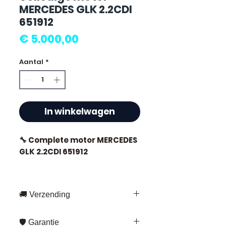
MERCEDES GLK 2.2CDI
651912
Prijs
€ 5.000,00
Aantal
*
In winkelwagen
🔧 Complete motor MERCEDES
GLK 2.2CDI 651912
🏷️ Kilometerstand : 67 000 km
gecertificeerd
🚚 Verzending
Snelle levering overal in Frankrijk
🛡️ Garantie
en Europa