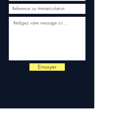
✅ Snelle levering met tracking
(Fedex / Kuehne+Nagel / DB
Schenker)
✅ Reactieve klantenservice
via WhatsApp
📞
Hulp nodig?
Neem contact
met ons op via
+33 6 38 71 66
54
(WhatsApp beschikbaar)
— Maandag tot vrijdag, 9u-
Envoyer
18u.