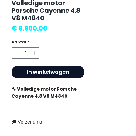
Volledige motor
Porsche Cayenne 4.8
V8 M4840
Prijs
€ 9.900,00
Aantal
*
In winkelwagen
🔧 Volledige motor Porsche
Cayenne 4.8 V8 M4840
🏷️ Kilometerstand : 42.000 km
gecertificeerd
🚚 Verzending
Snelle levering overal in Frankrijk