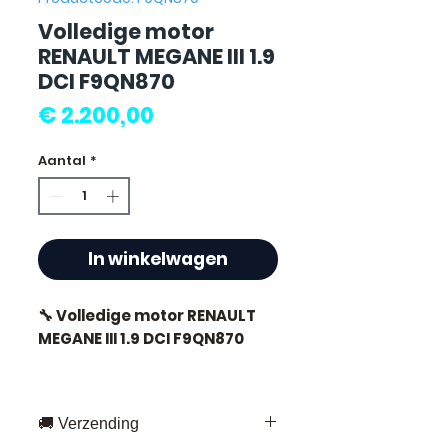
Volledige motor
RENAULT MEGANE III 1.9
DCI F9QN870
Prijs
€ 2.200,00
Aantal
*
In winkelwagen
🔧 Volledige motor RENAULT
MEGANE III 1.9 DCI F9QN870
🚚 Verzending
⭐ Waarom kiezen voor