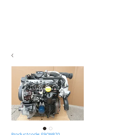
Productcode: F9QN870