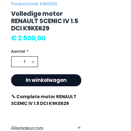
Productcode: K9KE629
Volledige motor
RENAULT SCENIC IV 1.5
DCI K9KE629
Prijs
€ 2.500,00
Aantal
*
In winkelwagen
🔧 Complete motor RENAULT
SCENIC IV 1.5 DCI K9KE629
🏷️ Kilometerstand : 80 000 km
gecertificeerd
Allomoteur.com