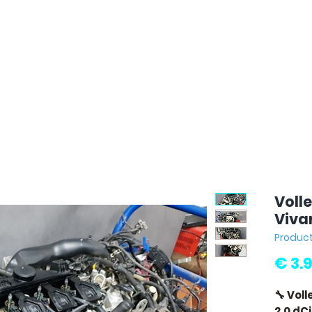
Volle
Viva
Produc
€ 3.
🔧 Voll
2.0 dC