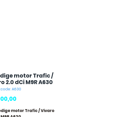
dige motor Trafic /
ro 2.0 dCi M9R A630
tcode: A630
Prijs
900,00
edige motor Trafic / Vivaro
i M9R A630