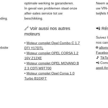
gecont
optimale werking te garanderen.
Neem al
✅ 3 ma
In geval van problemen staat onze
uw VIN-
✅ Snel
after-sales service tot uw
twijfels
ding.
beschikking.
(Fedex
Schenk
🔗 Voir aussi nos autres
📲 Rés
✅ Resp
moteurs
Whats
Suivez 
nos cana
•
Moteur complet Opel Combo C 1.7
📞
Hulp
ebsite
🌐
allom
DTI Y17DTL
ons op
Facebo
•
Moteur complet OPEL CORSA 1.2
(What
🎵
TikT
16V Z12XE
📲 Comm
Maanda
•
Moteur complet OPEL MOVANO B
appli A
2.3 CDTi M9T700
•
Moteur complet Opel Corsa 1.0
Turbo B10XFT