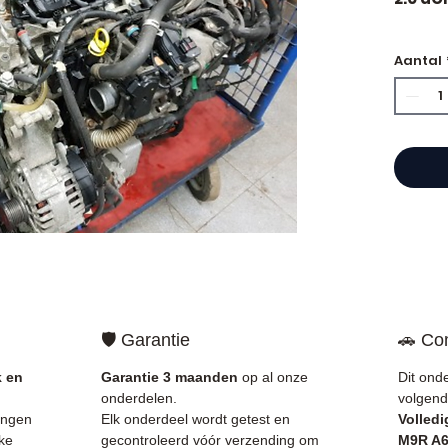
🏷️ Ki
Aantal
gecert
⭐ Waar
Allomo
Franse
motore
Allom
catal
refere
🛡️ Garantie
🚗 Com
gegara
mechan
k en
Garantie 3 maanden
op al onze
Dit ond
Frankri
onderdelen.
volgend
ingen
Elk onderdeel wordt getest en
Volledi
✅ Onde
ke
gecontroleerd vóór verzending om
M9R A