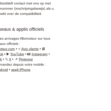
roleerd voor verzending
stublieft contact met ons op met
anden garantie inbegrepen
nummer (inschrijvingsbewijs) als u
le levering met tracking
 hebt over de compatibiliteit.
 / Kuehne+Nagel / DB
er)
eaux & applis officiels
onsieve klantenservice via
App
les arrivages Allomoteur sur tous
ux officiels :
 nodig?
Neem contact met
oteur.com
• ⭐
Avis clients
• 📘
 via
+33 6 38 71 66 54
ok
• ▶️
YouTube
• 📸
Instagram
•
sApp beschikbaar) —
ok
• 𝕏
X
• 📌
Pinterest
andez depuis votre mobile :
g tot Vrijdag, 9u-18u.
ndroid
•
appli iPhone