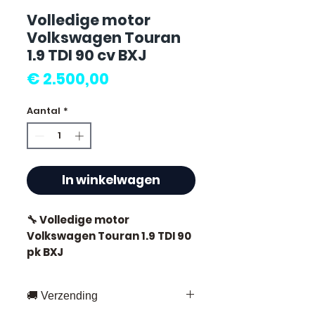
Volledige motor
Volkswagen Touran
1.9 TDI 90 cv BXJ
Prijs
€ 2.500,00
Aantal
*
In winkelwagen
🔧 Volledige motor
Volkswagen Touran 1.9 TDI 90
pk BXJ
🏷️ Kilometerstand : 87 000 km
🚚 Verzending
gecertificeerd