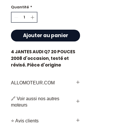
Quantité
*
Ajouter au panier
4 JANTES AUDI Q7 20 POUCES
2008
d'occasion, testé et
révisé. Pièce d'origine
constructeur Audi.
Caractéristiques techniques
ALLOMOTEUR.COM
:
Kilométrage :
86 000 km
Bienvenu sur
Allomoteur.com
, votre
Marque :
Audi
🔗 Voir aussi nos autres
Destination de Confiance pour les
État :
Occasion testée,
moteurs
Pièces de Moteur d'Occasion
contrôlée avant expédition
•
Tableau de bord complet AUDI Q3
Garantie :
3 mois pièces
Bienvenue chez Allomoteur.com,
⭐ Avis clients
83A
Quand remplacer cette pièce
votre destination de confiance pour
•
BATTERIE VW AUDI 5WA915107B