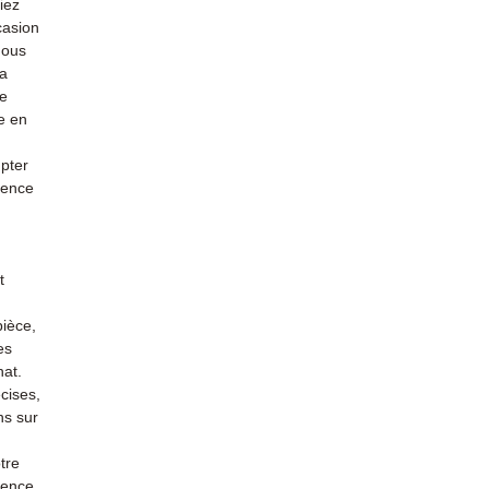
iez
casion
nous
la
re
e en
mpter
ience
t
pièce,
es
hat.
cises,
ns sur
tre
rience