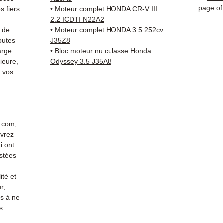
de rép
page of
 fiers
•
Moteur complet HONDA CR-V III
d'un é
2.2 ICDTI N22A2
Compat
s de
•
Moteur complet HONDA 3.5 252cv
vérifi
outes
J35Z8
arge
•
Bloc moteur nu culasse Honda
sur vo
ieure,
Odyssey 3.5 J35A8
direct
 vos
Honda.
reste 
+33 6 3
vérific
Livrais
r.com,
5 à 7 
evrez
métrop
i ont
sur pa
stées
en Eur
ité et
Allema
r,
Bas, P
s à ne
3 mois
s
profes