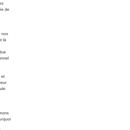
Contac
es
(Whats
ée de
conta
à nos
t là
 Que
onnel
 et
teur
ule.
enons
urquoi