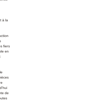
 à la
uction
s
s fiers
ble en
t
le
pièces
re
d'hui
ète de
outes