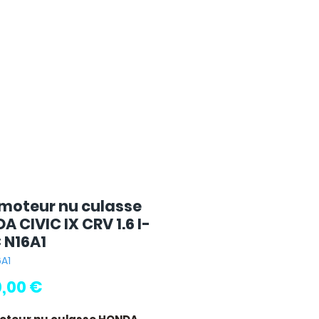
 moteur nu culasse
 CIVIC IX CRV 1.6 I-
 N16A1
6A1
Prix
0,00 €