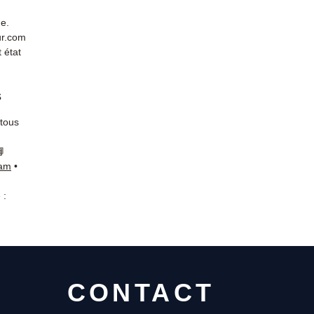
de.
ur.com
 état
s
 tous
📘
ram
•
 :
CONTACT