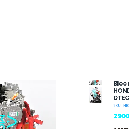
Bloc
HONDA
DTEC
SKU : N1
2 90