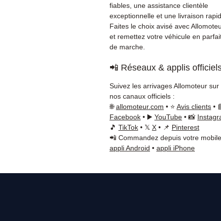
fiables, une assistance clientèle
exceptionnelle et une livraison rapi
Faites le choix avisé avec Allomote
et remettez votre véhicule en parfait
de marche.
📲 Réseaux & applis officiel
Suivez les arrivages Allomoteur sur
nos canaux officiels :
🌐
allomoteur.com
• ⭐
Avis clients
• 
Facebook
• ▶️
YouTube
• 📸
Instag
🎵
TikTok
• 𝕏
X
• 📌
Pinterest
📲 Commandez depuis votre mobile
appli Android
•
appli iPhone