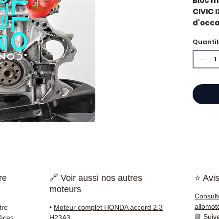
Bloc m
CIVIC I
d'occas
d'orig
Quanti
référ
1.6L.
Caract
Kilo
Mar
Réfé
Cyli
État 
ava
Gara
Quand
Honda 
re
🔗 Voir aussi nos autres
⭐ Avis
fuites
moteurs
surcon
Consult
de com
allomot
tre
•
Moteur complet HONDA accord 2.3
perman
📘
Suiv
ièces
H23A3