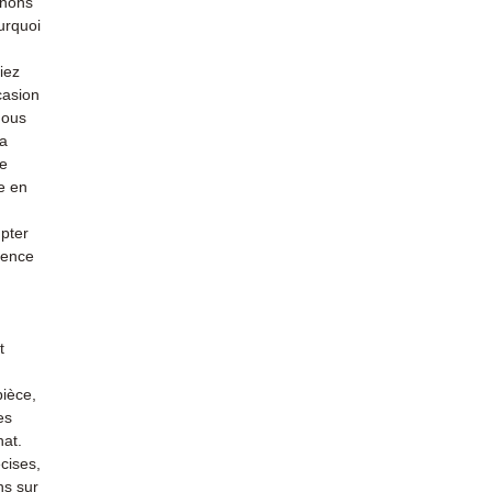
enons
urquoi
iez
casion
nous
la
re
e en
mpter
ience
t
pièce,
es
hat.
cises,
ns sur