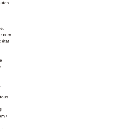
outes
de.
ur.com
 état
de
r
s
 tous
📘
ram
•
 :