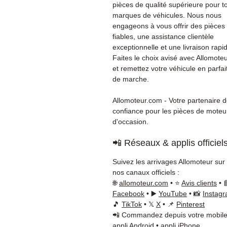
pièces de qualité supérieure pour t
marques de véhicules. Nous nous
engageons à vous offrir des pièces
fiables, une assistance clientèle
exceptionnelle et une livraison rapi
Faites le choix avisé avec Allomote
et remettez votre véhicule en parfait
de marche.
Allomoteur.com - Votre partenaire 
confiance pour les pièces de moteu
d'occasion.
📲 Réseaux & applis officiel
Suivez les arrivages Allomoteur sur
nos canaux officiels :
🌐
allomoteur.com
• ⭐
Avis clients
• 
Facebook
• ▶️
YouTube
• 📸
Instag
🎵
TikTok
• 𝕏
X
• 📌
Pinterest
📲 Commandez depuis votre mobile
appli Android
•
appli iPhone