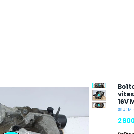
Boît
vites
16V 
SKU : M
2 90