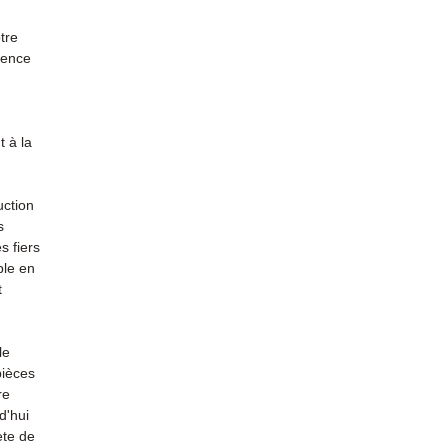
tre
rience
 à la
uction
s
s fiers
ble en
t
le
pièces
re
d'hui
ète de