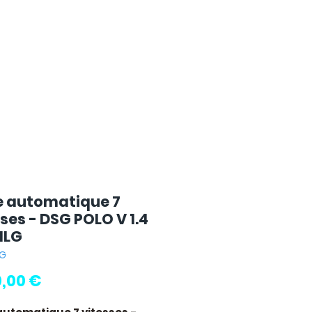
e automatique 7
ses - DSG POLO V 1.4
MLG
LG
Prix
0,00 €