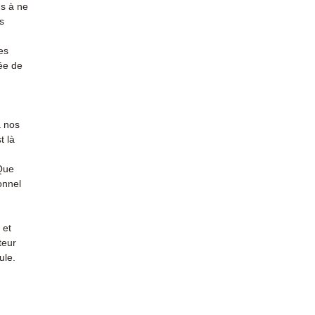
s à ne
s
es
ée de
à nos
t là
 Que
onnel
 et
teur
ule.