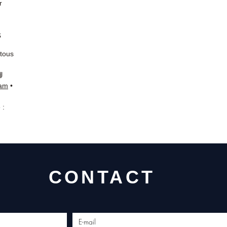
r
s
 tous
📘
ram
•
 :
CONTACT