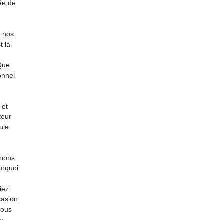
ée de
à nos
t là
 Que
onnel
 et
teur
ule.
enons
urquoi
iez
casion
nous
la