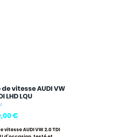
e de vitesse AUDI VW
DI LHD LQU
U
Prix
0,00 €
de vitesse AUDI VW 2.0 TDI
QU
d'occasion, testé et