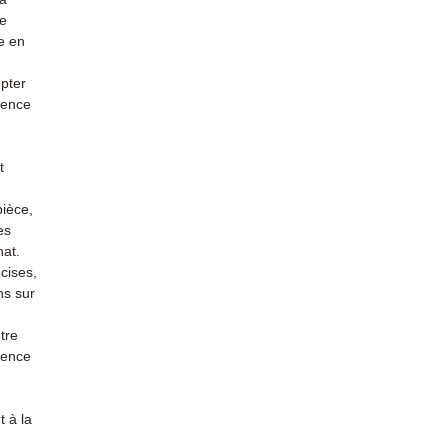
re
e en
mpter
ience
t
pièce,
es
hat.
cises,
ns sur
tre
rience
 à la