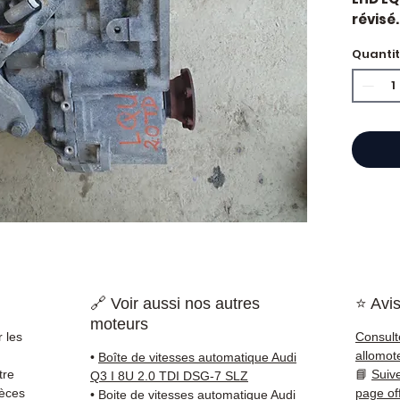
révisé.
constr
Quanti
Motori
Caract
Kilo
Mar
Cyli
Car
État 
ava
Gara
Quand 
vitess
vibrati
🔗 Voir aussi nos autres
⭐ Avis
rappor
moteurs
l'embr
 les
Consult
est so
allomot
•
Boîte de vitesses automatique Audi
qu'une
tre
📘
Suiv
Q3 I 8U 2.0 TDI DSG-7 SLZ
Compat
ièces
page of
•
Boite de vitesses automatique Audi