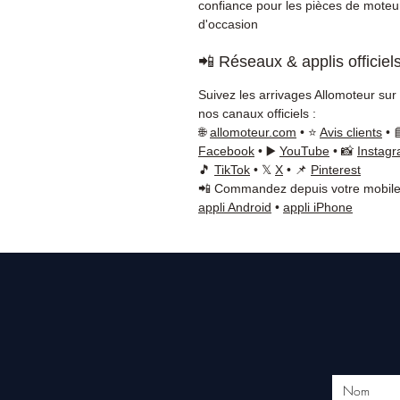
confiance pour les pièces de moteu
d'occasion
📲 Réseaux & applis officiel
Suivez les arrivages Allomoteur sur
nos canaux officiels :
🌐
allomoteur.com
• ⭐
Avis clients
• 
Facebook
• ▶️
YouTube
• 📸
Instag
🎵
TikTok
• 𝕏
X
• 📌
Pinterest
📲 Commandez depuis votre mobile
appli Android
•
appli iPhone