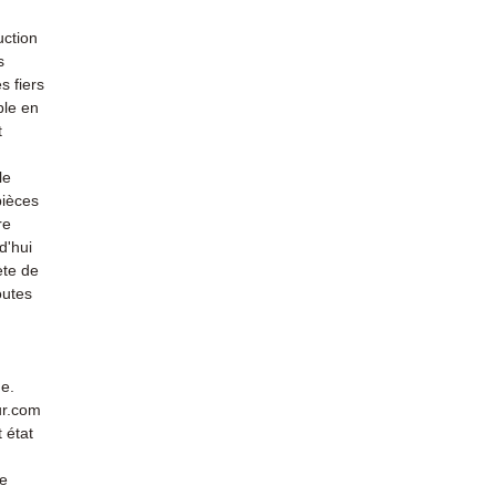
uction
s
s fiers
ble en
t
le
pièces
re
d'hui
ète de
outes
de.
ur.com
 état
de