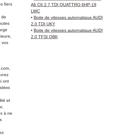
vérifi
 fiers
A6 C6 2.7 TDI QUATTRO 6HP-19
sur vo
LWC
direct
s de
•
Boite de vitesses automatique AUDI
outes
Audi. 
2.0 TDI UKY
arge
•
Boite de vitesses automatique AUDI
reste 
ieure,
2.0 TFSI QBK
+33 6 3
 vos
vérific
Livrais
5 à 7 
métrop
r.com,
sur pa
evrez
en Eur
i ont
Allema
stées
Bas, P
ité et
3 mois
r,
profes
s à ne
Contac
s
(Whats
conta
es