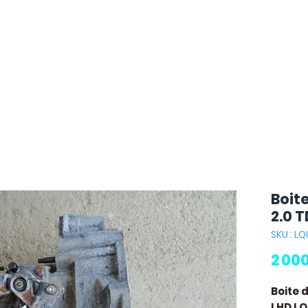
Boit
2.0 T
SKU : LQ
2 00
Boite 
LHD L