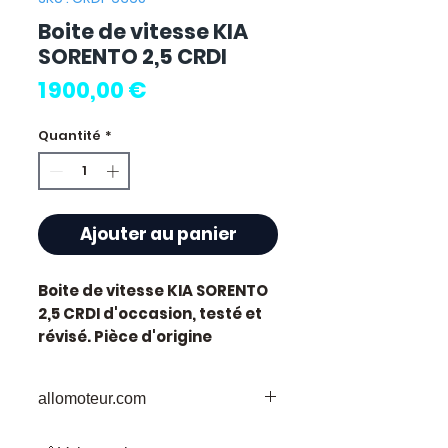
Boite de vitesse KIA
SORENTO 2,5 CRDI
Prix
1 900,00 €
Quantité
*
Ajouter au panier
Boite de vitesse KIA SORENTO
2,5 CRDI
d'occasion, testé et
révisé. Pièce d'origine
constructeur Kia.
Caractéristiques techniques
allomoteur.com
:
Kilométrage :
76 000 km
Votre
Destination
de Confiance pour