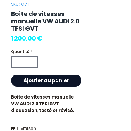
SKU : GVT
Boite de vitesses
manuelle VW AUDI 2.0
TFSI GVT
Prix
1 200,00 €
Quantité
*
Ajouter au panier
Boite de vitesses manuelle
VW AUDI 2.0 TFSI GVT
d'occasion, testé et révisé.
Pièce d'origine constructeur
Audi. Cylindrée 2.0L.
🚚 Livraison
Motorisation essence.