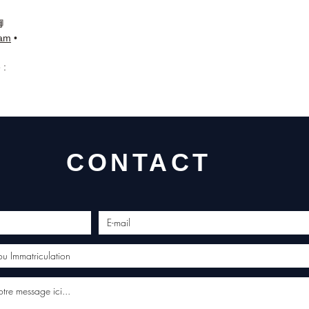
📘
ram
•
 :
CONTACT