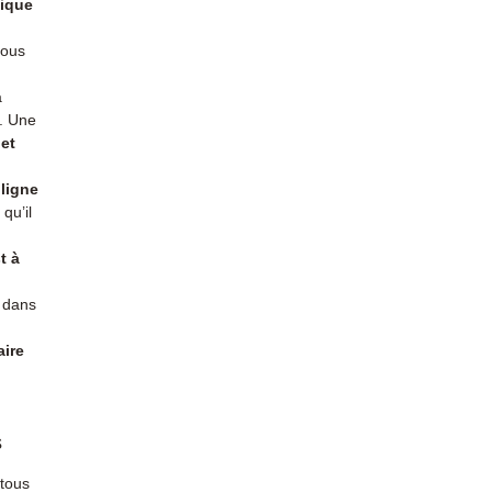
ique
vous
a
s. Une
et
ligne
qu’il
t à
r dans
aire
s
 tous