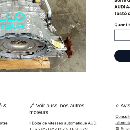
Boite 
AUDI A
testé e
constr
Quanti
Motori
autom
Caract
Kilo
Mar
Cyli
Car
Tran
État 
ava
Gara
Quand 
é &
🔗 Voir aussi nos autres
⭐ Avis
vitess
moteurs
vibrati
Consult
rappor
allomot
otre
•
Boite de vitesses automatique AUDI
l'embr
📘
Suiv
TTRS RS3 RSQ3 2.5 TFSI UZV