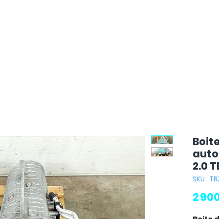
Boite
auto
2.0 T
SKU : TB
2 90