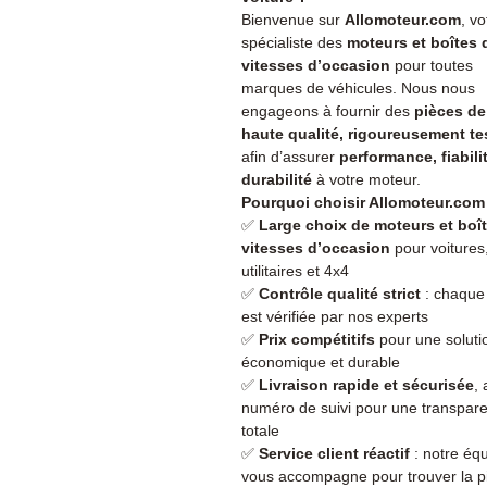
Bienvenue sur
Allomoteur.com
, vo
spécialiste des
moteurs et boîtes 
vitesses d’occasion
pour toutes
marques de véhicules. Nous nous
engageons à fournir des
pièces de
haute qualité, rigoureusement te
afin d’assurer
performance, fiabili
durabilité
à votre moteur.
Pourquoi choisir Allomoteur.com
✅
Large choix de moteurs et boî
vitesses d’occasion
pour voitures
utilitaires et 4x4
✅
Contrôle qualité strict
: chaque
est vérifiée par nos experts
✅
Prix compétitifs
pour une soluti
économique et durable
✅
Livraison rapide et sécurisée
,
numéro de suivi pour une transpar
totale
✅
Service client réactif
: notre éq
vous accompagne pour trouver la p