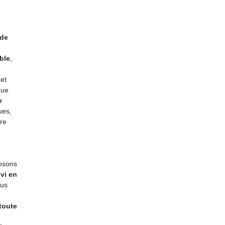
Contac
(Whats
conta
 de
ble
,
et
que
e
ues,
tre
posons
ivi en
ous
 toute