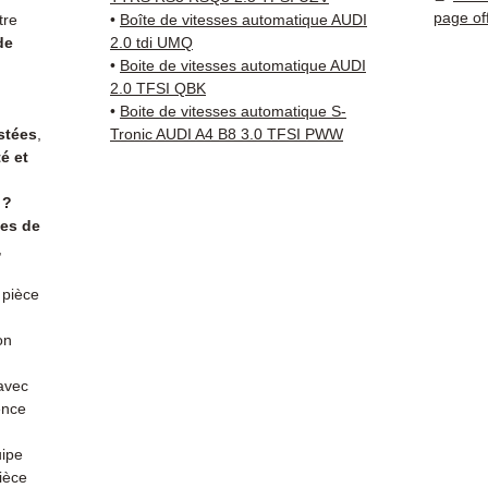
est so
page of
tre
•
Boîte de vitesses automatique AUDI
qu'une
de
2.0 tdi UMQ
Compat
•
Boite de vitesses automatique AUDI
vérifi
2.0 TFSI QBK
•
Boite de vitesses automatique S-
sur vo
stées
,
Tronic AUDI A4 B8 3.0 TFSI PWW
direct
té et
Audi. 
reste 
 ?
+33 6 3
tes de
vérific
,
Livrais
5 à 7 
 pièce
métrop
sur pa
on
en Eur
 avec
Allema
ence
Bas, P
3 mois
uipe
profes
ièce