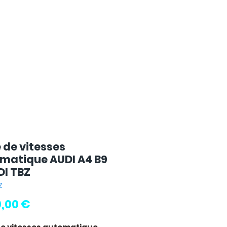
 de vitesses
matique AUDI A4 B9
DI TBZ
Z
Prix
0,00 €