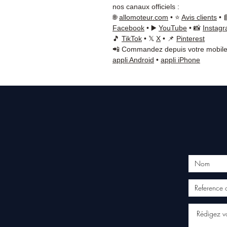
nos canaux officiels :
🌐
allomoteur.com
• ⭐
Avis clients
• 
Facebook
• ▶️
YouTube
• 📸
Instag
🎵
TikTok
• 𝕏
X
• 📌
Pinterest
📲 Commandez depuis votre mobile
appli Android
•
appli iPhone