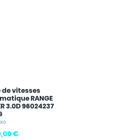
 de vitesses
matique RANGE
R 3.0D 96024237
G
GXG
Prix
0,00 €