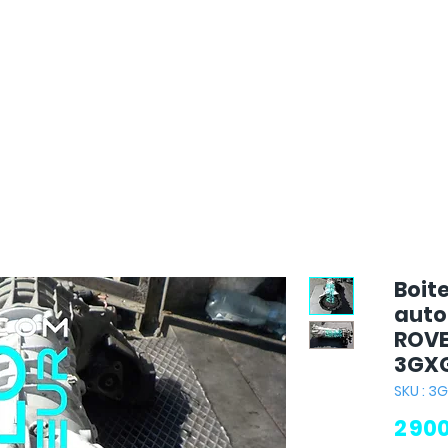
Boite
auto
ROVE
3GX
SKU : 3
2 90