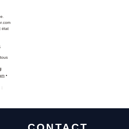
de.
ur.com
 état
s
 tous
📘
ram
•
 :
CONTACT