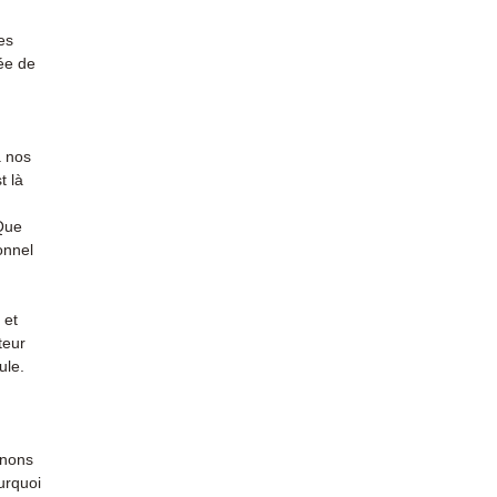
es
ée de
à nos
t là
 Que
onnel
 et
teur
ule.
enons
urquoi