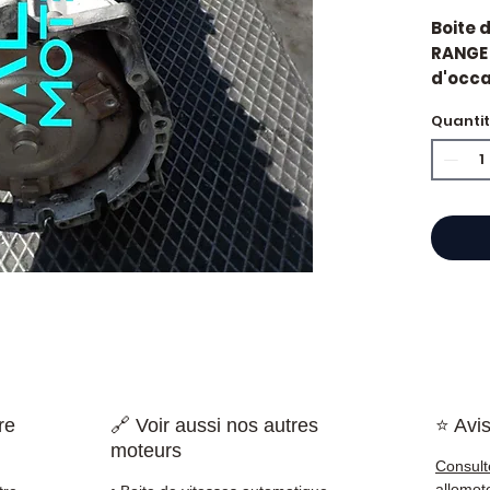
Boite 
RANGE
d'occas
d'orig
Quanti
Rover.
Caract
Mar
Tran
État 
ava
Gara
Quand 
vitess
durs, v
perte 
à l'em
re
🔗 Voir aussi nos autres
⭐ Avis
standa
moteurs
économ
Consult
Compat
allomot