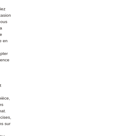
iez
casion
nous
la
re
e en
mpter
ience
t
pièce,
es
hat.
cises,
ns sur