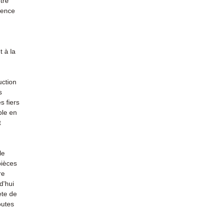
tre
rience
 à la
uction
s
s fiers
ble en
t
le
pièces
re
d'hui
ète de
outes