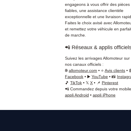
engageons à vous offrir des pièces
fiables, une assistance clientèle
exceptionnelle et une livraison rapi
Faites le choix avisé avec Allomote
et remettez votre véhicule en parfait
de marche.
📲 Réseaux & applis officiel
Suivez les arrivages Allomoteur sur
nos canaux officiels :
🌐
allomoteur.com
• ⭐
Avis clients
• 
Facebook
• ▶️
YouTube
• 📸
Instag
🎵
TikTok
• 𝕏
X
• 📌
Pinterest
📲 Commandez depuis votre mobile
appli Android
•
appli iPhone