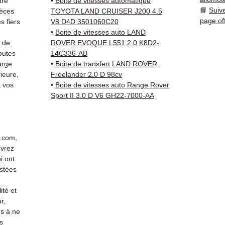
tre
•
Boite de vitesses automatique
vérifi
📘
Suiv
ièces
TOYOTA LAND CRUISER J200 4.5
sur vo
page of
 fiers
V8 D4D 3501060C20
direct
•
Boite de vitesses auto LAND
Range 
s de
ROVER EVOQUE L551 2.0 K8D2-
techni
outes
14C336-AB
arge
•
Boite de transfert LAND ROVER
Whats
ieure,
Freelander 2.0 D 98cv
pour t
 vos
•
Boite de vitesses auto Range Rover
Livrais
Sport II 3.0 D V6 GH22-7000-AA
5 à 7 
métrop
sur pa
en Eur
r.com,
Allema
evrez
Bas, P
i ont
3 mois
stées
profes
ité et
Contac
r,
(Whats
s à ne
conta
s