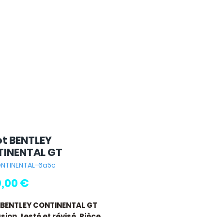
t BENTLEY
INENTAL GT
ONTINENTAL-6a5c
Prix
0,00 €
 BENTLEY CONTINENTAL GT
ion, testé et révisé. Pièce