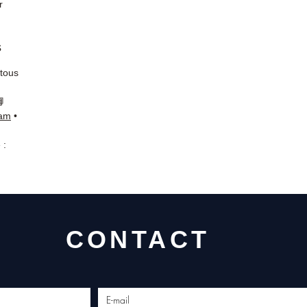
r
s
 tous
📘
ram
•
 :
CONTACT