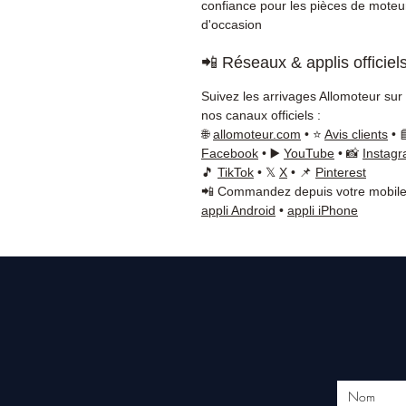
confiance pour les pièces de moteu
d'occasion
📲 Réseaux & applis officiel
Suivez les arrivages Allomoteur sur
nos canaux officiels :
🌐
allomoteur.com
• ⭐
Avis clients
• 
Facebook
• ▶️
YouTube
• 📸
Instag
🎵
TikTok
• 𝕏
X
• 📌
Pinterest
📲 Commandez depuis votre mobile
appli Android
•
appli iPhone