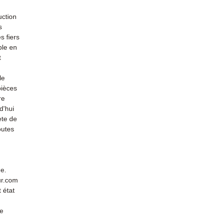
uction
s
s fiers
ble en
t
le
pièces
re
d'hui
ète de
outes
de.
ur.com
 état
de