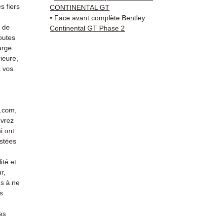
vérific
 fiers
CONTINENTAL GT
Livrais
•
Face avant complète Bentley
5 à 7 
s de
Continental GT Phase 2
outes
métrop
arge
sur pa
ieure,
en Eur
 vos
Allema
Bas, P
3 mois
profes
r.com,
Contac
evrez
(Whats
i ont
conta
stées
ité et
r,
s à ne
s
es