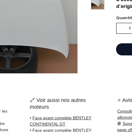
d'orig
Caract
Quanti
Kilo
Mar
État 
ava
Gara
Quand 
Bentle
usure 
une pi
la sol
Compat
vérifi
🔗 Voir aussi nos autres
⭐ Avis
sur vo
moteurs
direct
 les
Consult
Bentle
allomot
•
Face avant complete BENTLEY
reste 
tre
📘
Suiv
CONTINENTAL GT
+33 6 3
ièces
page of
•
Face avant complète BENTLEY