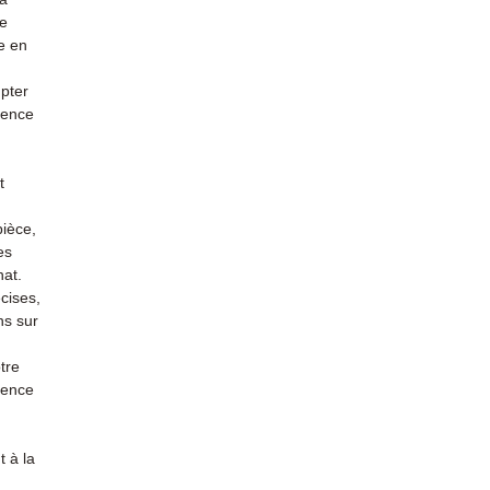
re
e en
mpter
ience
t
pièce,
es
hat.
cises,
ns sur
tre
rience
 à la