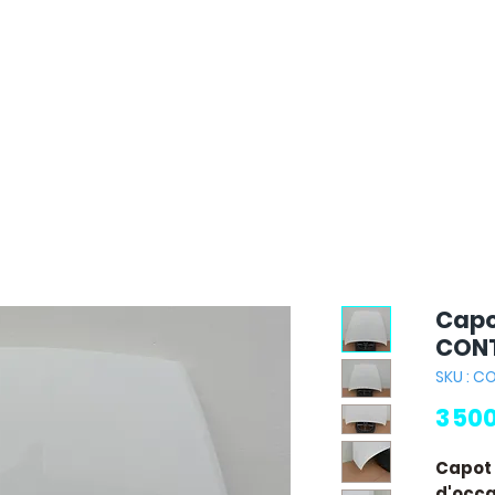
Capo
CONT
SKU : C
3 50
Capot
d'occas