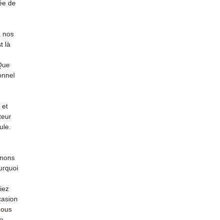
ée de
à nos
t là
 Que
onnel
 et
teur
ule.
enons
urquoi
iez
casion
nous
la