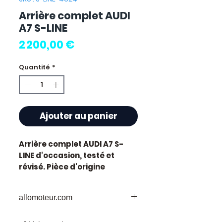
Arrière complet AUDI
A7 S-LINE
Prix
2 200,00 €
Quantité
*
Ajouter au panier
Arrière complet AUDI A7 S-
LINE
d'occasion, testé et
révisé. Pièce d'origine
constructeur Audi.
Caractéristiques techniques
allomoteur.com
:
Kilométrage :
70 000 km
Votre
Destination
de Confiance pour