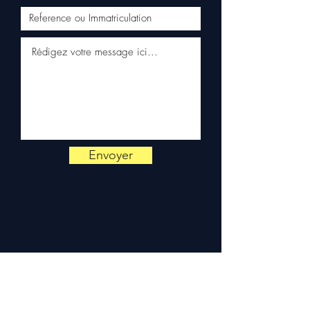
directement sur votre
véhicule Audi. Notre équipe
technique reste disponible
par WhatsApp au
+33 6 38 71
66 54
pour toute vérification.
Livraison & garantie :
Expédition en 5 à 7 jours
ouvrés en France
métropolitaine, livraison
gratuite sur palette
Envoyer
sécurisée. Expédition en
Europe (Belgique, Suisse,
Allemagne, Italie, Espagne,
Pays-Bas, Portugal) sur
devis. Garantie 3 mois pièces
— montage par professionnel
obligatoire.
Contact :
📞 +33 6 38 71 66 54
(WhatsApp) — 📧