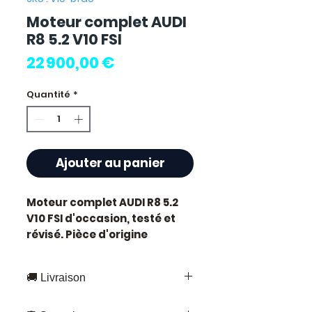
Moteur complet AUDI
R8 5.2 V10 FSI
Prix
22 900,00 €
Quantité
*
Ajouter au panier
Moteur complet AUDI R8 5.2
V10 FSI
d'occasion, testé et
révisé. Pièce d'origine
constructeur Audi. Cylindrée
5.2L. Motorisation essence.
🚚 Livraison
Caractéristiques techniques
:
Livraison rapide partout en France