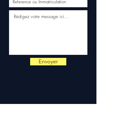
équipe technique reste
disponible par WhatsApp au
+33 6 38 71 66 54
pour toute
vérification.
Livraison & garantie :
Expédition en 5 à 7 jours
ouvrés en France
métropolitaine, livraison
gratuite sur palette
Envoyer
sécurisée. Expédition en
Europe (Belgique, Suisse,
Allemagne, Italie, Espagne,
Pays-Bas, Portugal) sur
devis. Garantie 3 mois pièces
— montage par professionnel
obligatoire.
Contact :
📞 +33 6 38 71 66 54
(WhatsApp) — 📧
contact@allomoteur.com