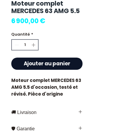
Moteur complet
MERCEDES 63 AMG 5.5
Prix
6 900,00 €
Quantité
*
Ajouter au panier
Moteur complet MERCEDES 63
AMG 5.5
d'occasion, testé et
révisé. Pièce d'origine
constructeur Mercedes.
Cylindrée 5.5L.
🚚 Livraison
Caractéristiques techniques
:
Livraison rapide partout en France
Kilométrage :
58 000 km
🛡️ Garantie
et en Europe