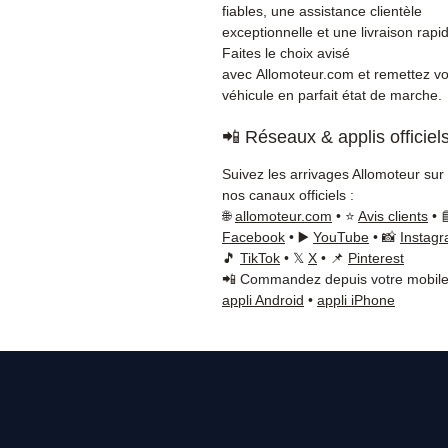
fiables, une assistance clientèle
exceptionnelle et une livraison rapi
Faites le choix avisé
avec Allomoteur.com et remettez vo
véhicule en parfait état de marche.
📲 Réseaux & applis officiel
Suivez les arrivages Allomoteur sur
nos canaux officiels :
🌐
allomoteur.com
• ⭐
Avis clients
• 
Facebook
• ▶️
YouTube
• 📸
Instag
🎵
TikTok
• 𝕏
X
• 📌
Pinterest
📲 Commandez depuis votre mobile
appli Android
•
appli iPhone