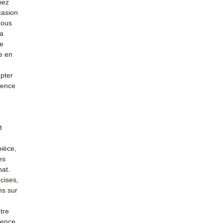
iez
casion
nous
la
re
e en
mpter
ience
t
pièce,
es
hat.
cises,
ns sur
tre
rience