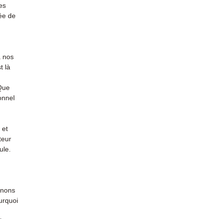
(Whats
es
conta
ée de
à nos
t là
 Que
onnel
 et
teur
ule.
enons
urquoi