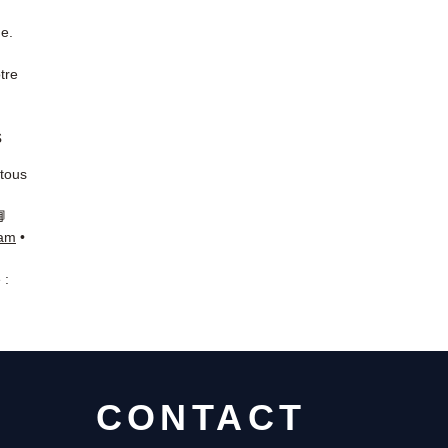
de.
tre
s
 tous
📘
ram
•
 :
CONTACT