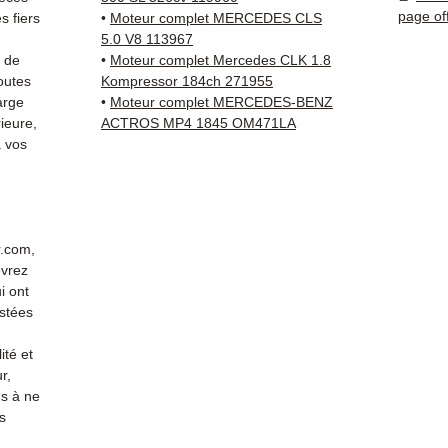
standa
page of
 fiers
•
Moteur complet MERCEDES CLS
Compat
5.0 V8 113967
vérifi
s de
•
Moteur complet Mercedes CLK 1.8
sur vo
outes
Kompressor 184ch 271955
arge
•
Moteur complet MERCEDES-BENZ
direct
ieure,
ACTROS MP4 1845 OM471LA
Merced
 vos
reste 
+33 6 3
vérific
Livrais
5 à 7 
r.com,
métrop
evrez
sur pa
i ont
en Eur
stées
Allema
ité et
Bas, P
r,
3 mois
s à ne
profes
s
Contac