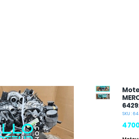
Mote
MERC
6429
SKU : 6
4 70