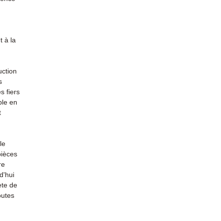
 à la
uction
s
s fiers
ble en
t
le
pièces
re
d'hui
ète de
outes