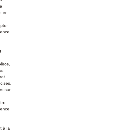
re
e en
mpter
ience
t
pièce,
es
hat.
cises,
ns sur
tre
rience
 à la