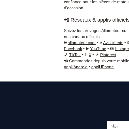
confiance pour les pièces de moteu
d'occasion
📲 Réseaux & applis officiel
Suivez les arrivages Allomoteur sur
nos canaux officiels :
🌐
allomoteur.com
• ⭐
Avis clients
• 
Facebook
• ▶️
YouTube
• 📸
Instag
🎵
TikTok
• 𝕏
X
• 📌
Pinterest
📲 Commandez depuis votre mobile
appli Android
•
appli iPhone