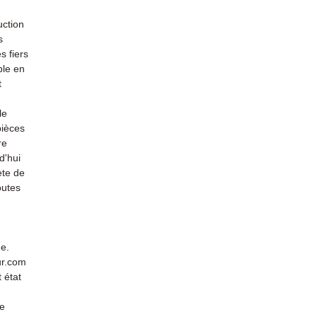
uction
s
s fiers
ble en
t
le
pièces
re
d'hui
ète de
outes
de.
ur.com
 état
de