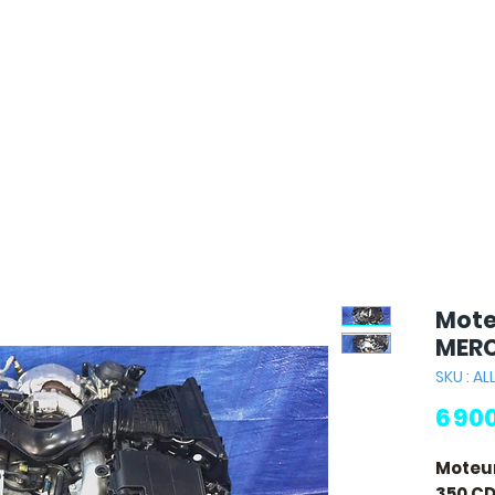
Mote
MERC
SKU : A
6 90
Moteur
350 CD