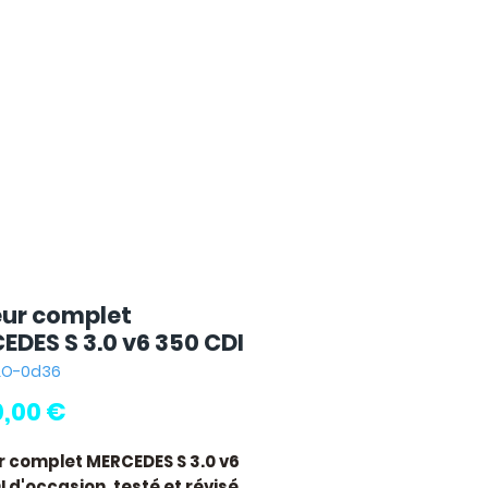
ur complet
EDES S 3.0 v6 350 CDI
LLO-0d36
Prix
0,00 €
 complet MERCEDES S 3.0 v6
I
d'occasion, testé et révisé.