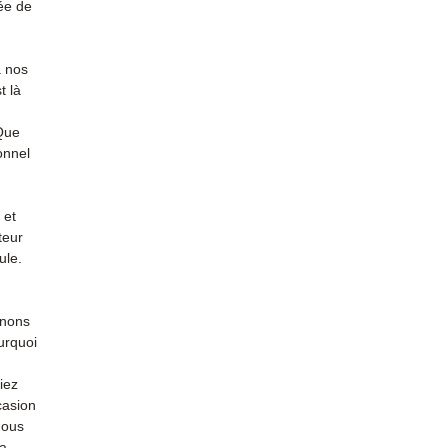
ée de
à nos
t là
 Que
onnel
 et
teur
ule.
enons
urquoi
iez
casion
nous
la