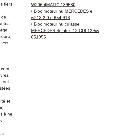
Compat
 fiers
W206 4MATIC 139580
vérifi
•
Bloc moteur nu MERCEDES e
sur vo
s de
w213 2.0 d 654.916
outes
direct
•
Bloc moteur nu culasse
arge
MERCEDES Spinter 2.2 CDI 129cv
Merced
ieure,
651955
reste 
 vos
+33 6 3
vérific
Livrais
5 à 7 
r.com,
métrop
evrez
sur pa
i ont
en Eur
stées
Allema
ité et
Bas, P
r,
3 mois
s à ne
profes
s
Contac
(Whats
es
conta