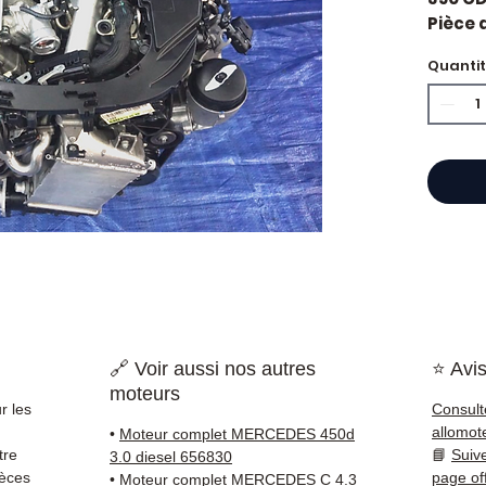
Pièce 
Merced
Quanti
Motori
Caract
Kilo
Mar
Cyli
Car
État 
ava
Gara
Quand
Merce
impor
🔗 Voir aussi nos autres
⭐ Avis
d'huil
moteurs
voyan
r les
Consult
simple
allomot
•
Moteur complet MERCEDES 450d
supéri
tre
📘
Suiv
3.0 diesel 656830
standa
ièces
page of
•
Moteur complet MERCEDES C 4.3