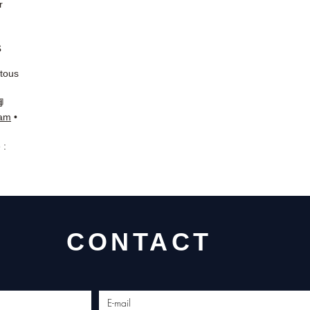
r
s
 tous
📘
ram
•
 :
CONTACT