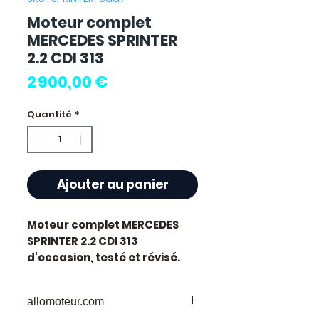
Moteur complet
MERCEDES SPRINTER
2.2 CDI 313
Prix
2 900,00 €
Quantité
*
Ajouter au panier
Moteur complet MERCEDES
SPRINTER 2.2 CDI 313
d'occasion, testé et révisé.
Pièce d'origine constructeur
Mercedes. Cylindrée 2.2L.
allomoteur.com
Motorisation diesel.