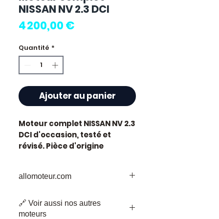
NISSAN NV 2.3 DCI
Prix
4 200,00 €
Quantité
*
Ajouter au panier
Moteur complet NISSAN NV 2.3
DCI
d'occasion, testé et
révisé. Pièce d'origine
constructeur Nissan.
Cylindrée 2.3L. Motorisation
allomoteur.com
diesel.
Caractéristiques techniques
Votre
Destination
de Confiance pour
:
🔗 Voir aussi nos autres
les Pièces de Moteur d'Occasion
Kilométrage :
77 000 km
moteurs
Bienvenue chez Allomoteur.com,