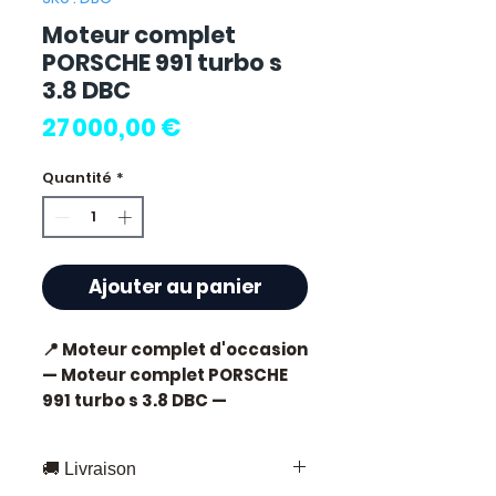
Moteur complet
PORSCHE 991 turbo s
3.8 DBC
Prix
27 000,00 €
Quantité
*
Ajouter au panier
📍 Moteur complet d'occasion 
— Moteur complet PORSCHE 
991 turbo s 3.8 DBC — 
Référence DBC🚗 Kilométrage 
: 408 km✅ Application : 991 
🚚 Livraison
TURBO S (PORSCHE)✅ Pièce 