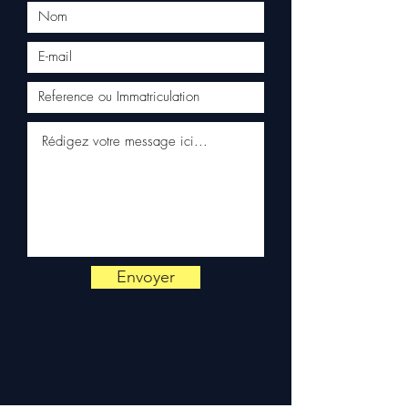
Instagram
• 🎵
TikTok
• 𝕏
X
• 📌
3.8 Turbo S
Pinterest
Moteur complet PORSCHE
📲 Commandez depuis votre mobile :
CARRERA 991 GTS MK1 3.8
appli Android
•
appli iPhone
430cv MA103S
Moteur complet PORSCHE 991
turbo 3.8 MA171
Moteur complet PORSCHE 991
gt2 rs 3.8 DHN
Moteur complet PORSCHE 911
TURBO 991 3.8 560 cv MA171S
Envoyer