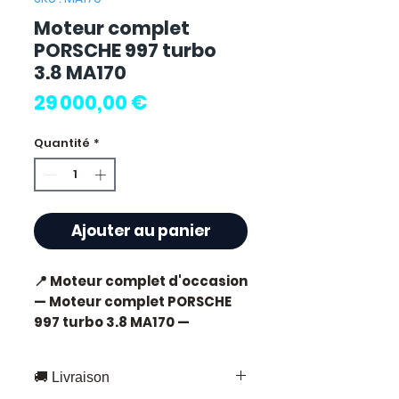
Moteur complet
PORSCHE 997 turbo
3.8 MA170
Prix
29 000,00 €
Quantité
*
Ajouter au panier
📍 Moteur complet d'occasion 
— Moteur complet PORSCHE 
997 turbo 3.8 MA170 — 
Référence MA170🚗 
Kilométrage : 88 024 km✅ 
🚚 Livraison
Application : 997 TURBO 