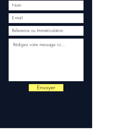
Instagram
• 🎵
TikTok
• 𝕏
X
• 📌
Moteur complet avec boite de
Pinterest
vitesses Porsche 997 Turbo
📲 Commandez depuis votre mobile :
Carrera 3.6L M96.03
appli Android
•
appli iPhone
Moteur complet Porsche Cayman
GT4 3.8
Moteur complet Porsche 997 GT3
MK1 3.6 Mezger M9776
Moteur complet Porsche 911
Phase 2 (991) 3.8 L Turbo S 580
cv
Envoyer