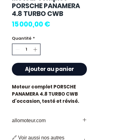
PORSCHE PANAMERA
4.8 TURBO CWB
Prix
15 000,00 €
Quantité
*
Ajouter au panier
Moteur complet PORSCHE
PANAMERA 4.8 TURBO CWB
d'occasion, testé et révisé.
Pièce d'origine constructeur
Porsche. Cylindrée 4.8L.
allomoteur.com
Motorisation essence.
Caractéristiques techniques
Votre
Destination
de Confiance pour
:
🔗 Voir aussi nos autres
les Pièces de Moteur d'Occasion