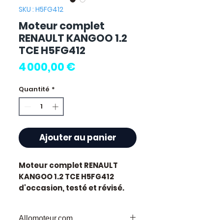
SKU : H5FG412
Moteur complet
RENAULT KANGOO 1.2
TCE H5FG412
Prix
4 000,00 €
Quantité
*
Ajouter au panier
Moteur complet RENAULT
KANGOO 1.2 TCE H5FG412
d'occasion, testé et révisé.
Pièce d'origine constructeur
Renault. Cylindrée 1.2L.
Allomoteur.com