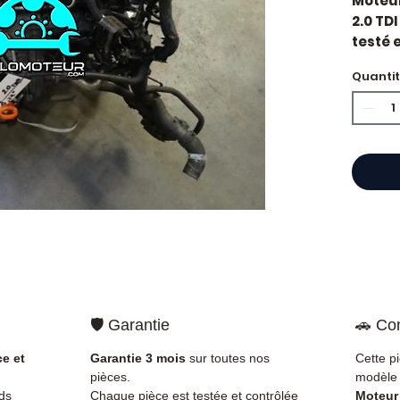
Moteur
2.0 TDI
testé e
constr
Quanti
dévelo
Motori
Caract
Kilo
Mar
Cyli
Puis
Car
État 
ava
Gara
Quand
🛡️ Garantie
🚗 Com
?
Casse
impor
ce et
Garantie 3 mois
sur toutes nos
Cette p
d'huil
pièces.
modèle 
voyan
ds
Chaque pièce est testée et contrôlée
Moteur 