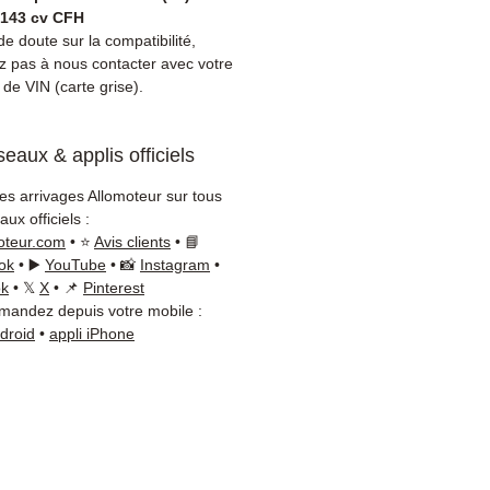
ment coût de réparation
 143 cv CFH
eur à celui d'un échange
e doute sur la compatibilité,
rd.
ez pas à nous contacter avec votre
de VIN (carte grise).
ibilité :
Avant commande,
ez la référence de votre pièce
tre carte grise ou
eaux & applis officiels
ement sur votre véhicule
Notre équipe technique
les arrivages Allomoteur sur tous
disponible par WhatsApp au
ux officiels :
8 71 66 54
pour toute
oteur.com
• ⭐
Avis clients
• 📘
ation.
ok
• ▶️
YouTube
• 📸
Instagram
•
ok
• 𝕏
X
• 📌
Pinterest
on & garantie :
Expédition en
andez depuis votre mobile :
jours ouvrés en France
ndroid
•
appli iPhone
olitaine, livraison gratuite
lette sécurisée. Expédition
ope (Belgique, Suisse,
gne, Italie, Espagne, Pays-
ortugal) sur devis. Garantie
 pièces — montage par