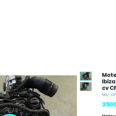
Mote
Ibiza
cv C
SKU : C
3 50