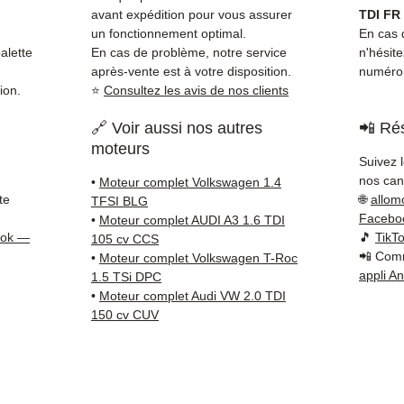
simple
avant expédition pour vous assurer
TDI FR
supéri
un fonctionnement optimal.
En cas d
standa
alette
En cas de problème, notre service
n'hésit
après-vente est à votre disposition.
numéro 
Compat
ion.
⭐
Consultez les avis de nos clients
vérifi
sur vo
🔗 Voir aussi nos autres
📲 Rés
direct
moteurs
Seat. 
Suivez 
reste 
nos cana
•
Moteur complet Volkswagen 1.4
+33 6 3
te
🌐
allom
TFSI BLG
vérific
Facebo
•
Moteur complet AUDI A3 1.6 TDI
ook —
🎵
TikT
Livrais
105 cv CCS
📲 Comm
•
Moteur complet Volkswagen T-Roc
5 à 7 
appli A
1.5 TSi DPC
métrop
•
Moteur complet Audi VW 2.0 TDI
sur pa
150 cv CUV
en Eur
Allema
Bas, P
3 mois