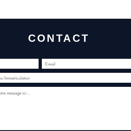
profes
Contac
(Whats
conta
CONTACT