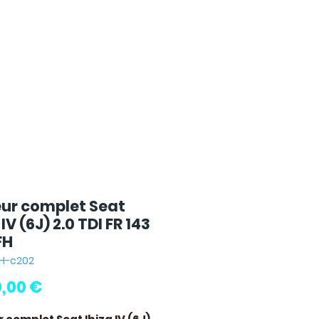
ur complet Seat
 IV (6J) 2.0 TDI FR 143
FH
FH-c202
Prix
0,00 €